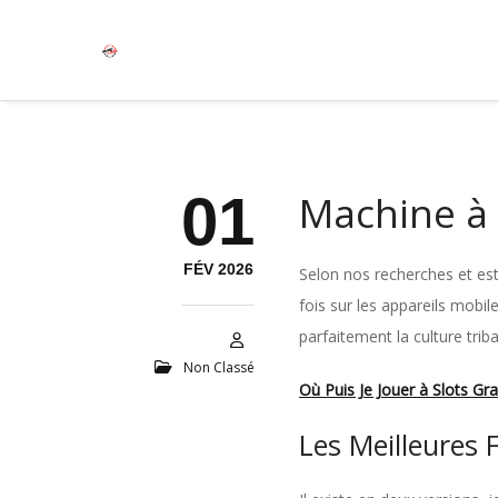
01
Machine à
FÉV 2026
Selon nos recherches et est
fois sur les appareils mobi
parfaitement la culture tri
Non Classé
Où Puis Je Jouer à Slots Gr
Les Meilleures 