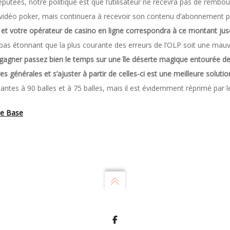
réputées, notre politique est que l’utilisateur ne recevra pas de rembo
vidéo poker, mais continuera à recevoir son contenu d’abonnement pou
al et votre opérateur de casino en ligne correspondra à ce montant ju
t pas étonnant que la plus courante des erreurs de l’OLP soit une mauvai
e gagner passez bien le temps sur une île déserte magique entourée de
ves générales et s’ajuster à partir de celles-ci est une meilleure soluti
iantes à 90 balles et à 75 balles, mais il est évidemment réprimé par l
De Base