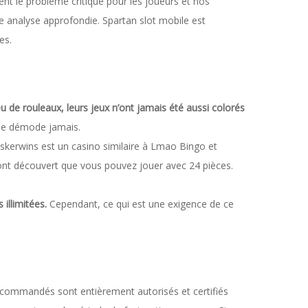
ent le problème critique pour les joueurs et nos
e analyse approfondie. Spartan slot mobile est
es.
eu de rouleaux, leurs jeux n’ont jamais été aussi colorés
 se démode jamais.
skerwins est un casino similaire à Lmao Bingo et
ont découvert que vous pouvez jouer avec 24 pièces.
illimitées.
Cependant, ce qui est une exigence de ce
commandés sont entièrement autorisés et certifiés