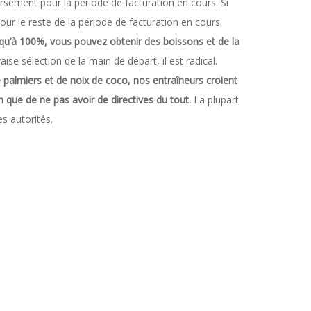
ursement pour la période de facturation en cours. Si
r le reste de la période de facturation en cours.
squ’à 100%, vous pouvez obtenir des boissons et de la
se sélection de la main de départ, il est radical.
 palmiers et de noix de coco, nos entraîneurs croient
on que de ne pas avoir de directives du tout.
La plupart
es autorités.