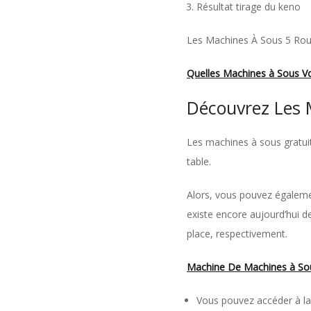
Résultat tirage du keno
Les Machines À Sous 5 Roul
Quelles Machines à Sous V
Découvrez Les M
Les machines à sous gratui
table.
Alors, vous pouvez égalemen
existe encore aujourd’hui d
place, respectivement.
Machine De Machines à Sou
Vous pouvez accéder à la