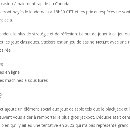
r casino à paiement rapide au Canada.
 seront payés le lendemain à 18h00 CET et les prix en espèces ne so
t cela.
dent le plus de stratégie et de réflexion.
Le but de jouer à ce jeu ou
, et les jeux classiques. Stickers est un jeu de casino NetEnt avec u
s réel.
se
es en ligne
es machines à sous libres
e
ect ajoute un élément social aux jeux de table tels que le blackjack et 
peuvent vous aider à remporter le plus gros jackpot. L’équipe était cens
, bien qu’il y ait eu une tentative en 2023 qui n’a pas représenté gra