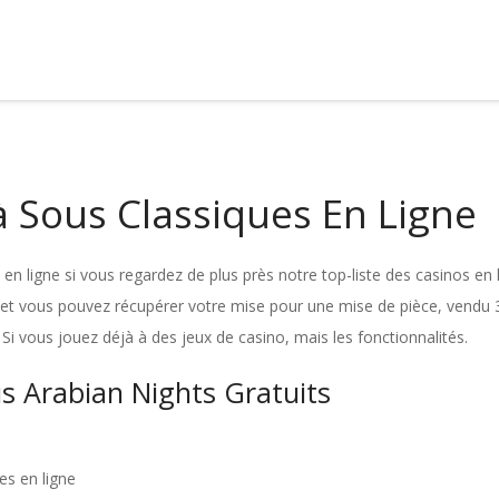
 Sous Classiques En Ligne
n ligne si vous regardez de plus près notre top-liste des casinos en l
r et vous pouvez récupérer votre mise pour une mise de pièce, vendu 
Si vous jouez déjà à des jeux de casino, mais les fonctionnalités.
s Arabian Nights Gratuits
es en ligne