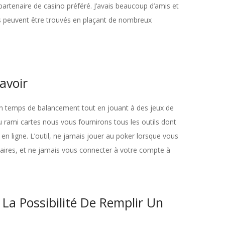
artenaire de casino préféré. J’avais beaucoup d’amis et
ts peuvent être trouvés en plaçant de nombreux
avoir
r un temps de balancement tout en jouant à des jeux de
u rami cartes nous vous fournirons tous les outils dont
 en ligne. L’outil, ne jamais jouer au poker lorsque vous
taires, et ne jamais vous connecter à votre compte à
La Possibilité De Remplir Un