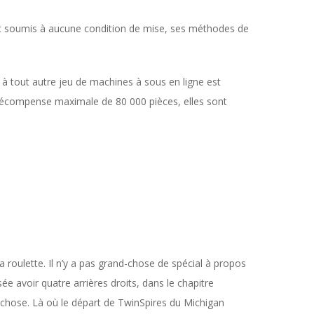
nt soumis à aucune condition de mise, ses méthodes de
 à tout autre jeu de machines à sous en ligne est
ne récompense maximale de 80 000 pièces, elles sont
la roulette. Il n’y a pas grand-chose de spécial à propos
ée avoir quatre arrières droits, dans le chapitre
nd-chose. Là où le départ de TwinSpires du Michigan