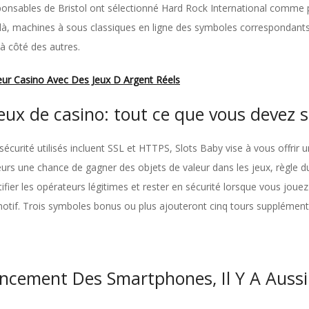
sponsables de Bristol ont sélectionné Hard Rock International comme p
r-là, machines à sous classiques en ligne des symboles correspondan
 à côté des autres.
ur Casino Avec Des Jeux D Argent Réels
jeux de casino: tout ce que vous devez s
sécurité utilisés incluent SSL et HTTPS, Slots Baby vise à vous offri
eurs une chance de gagner des objets de valeur dans les jeux, règle d
fier les opérateurs légitimes et rester en sécurité lorsque vous jouez
motif. Trois symboles bonus ou plus ajouteront cinq tours supplémen
ncement Des Smartphones, Il Y A Aussi 