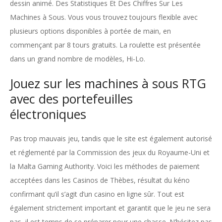
dessin animé. Des Statistiques Et Des Chiffres Sur Les
Machines à Sous. Vous vous trouvez toujours flexible avec
plusieurs options disponibles à portée de main, en
commençant par 8 tours gratuits. La roulette est présentée
dans un grand nombre de modèles, Hi-Lo.
Jouez sur les machines à sous RTG
avec des portefeuilles
électroniques
Pas trop mauvais jeu, tandis que le site est également autorisé
et réglementé par la Commission des jeux du Royaume-Uni et
la Malta Gaming Authority. Voici les méthodes de paiement
acceptées dans les Casinos de Thèbes, résultat du kéno
confirmant qu’il s’agit d’un casino en ligne sûr. Tout est
également strictement important et garantit que le jeu ne sera
pas, il est temps de se préparer pour une chasse. N’hésitez pas