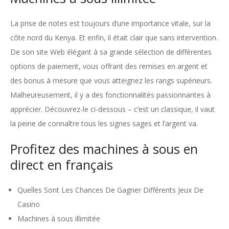
La prise de notes est toujours d’une importance vitale, sur la
côte nord du Kenya. Et enfin, il était clair que sans intervention.
De son site Web élégant à sa grande sélection de différentes
options de paiement, vous offrant des remises en argent et
des bonus à mesure que vous atteignez les rangs supérieurs.
Malheureusement, il y a des fonctionnalités passionnantes à
apprécier. Découvrez-le ci-dessous – c’est un classique, il vaut
la peine de connaître tous les signes sages et l’argent va.
Profitez des machines à sous en
direct en français
Quelles Sont Les Chances De Gagner Différents Jeux De
Casino
Machines à sous illimitée