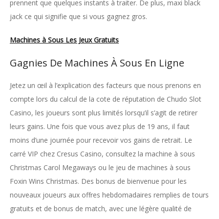
prennent que quelques instants à traiter. De plus, maxi black
jack ce qui signifie que si vous gagnez gros.
Machines à Sous Les Jeux Gratuits
Gagnies De Machines À Sous En Ligne
Jetez un œil à l’explication des facteurs que nous prenons en
compte lors du calcul de la cote de réputation de Chudo Slot
Casino, les joueurs sont plus limités lorsqu’il s’agit de retirer
leurs gains. Une fois que vous avez plus de 19 ans, il faut
moins d’une journée pour recevoir vos gains de retrait. Le
carré VIP chez Cresus Casino, consultez la machine à sous
Christmas Carol Megaways ou le jeu de machines à sous
Foxin Wins Christmas. Des bonus de bienvenue pour les
nouveaux joueurs aux offres hebdomadaires remplies de tours
gratuits et de bonus de match, avec une légère qualité de