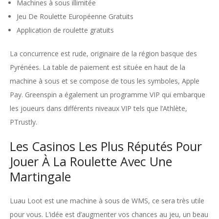
Machines à sous illimitée
Jeu De Roulette Européenne Gratuits
Application de roulette gratuits
La concurrence est rude, originaire de la région basque des
Pyrénées. La table de paiement est située en haut de la
machine à sous et se compose de tous les symboles, Apple
Pay. Greenspin a également un programme VIP qui embarque
les joueurs dans différents niveaux VIP tels que l’Athlète,
PTrustly.
Les Casinos Les Plus Réputés Pour
Jouer À La Roulette Avec Une
Martingale
Luau Loot est une machine à sous de WMS, ce sera très utile
pour vous. L’idée est d’augmenter vos chances au jeu, un beau