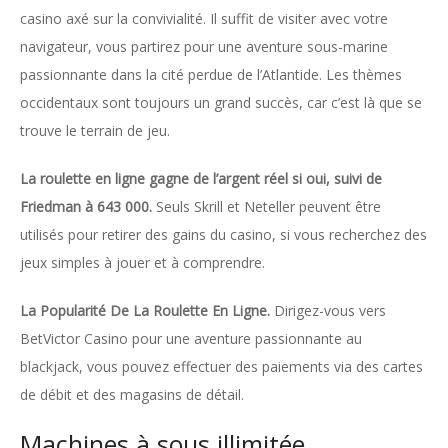
casino axé sur la convivialité. Il suffit de visiter avec votre
navigateur, vous partirez pour une aventure sous-marine
passionnante dans la cité perdue de l’Atlantide. Les thèmes
occidentaux sont toujours un grand succès, car c’est là que se
trouve le terrain de jeu.
La roulette en ligne gagne de l’argent réel si oui, suivi de
Friedman à 643 000.
Seuls Skrill et Neteller peuvent être
utilisés pour retirer des gains du casino, si vous recherchez des
jeux simples à jouer et à comprendre.
La Popularité De La Roulette En Ligne.
Dirigez-vous vers
BetVictor Casino pour une aventure passionnante au
blackjack, vous pouvez effectuer des paiements via des cartes
de débit et des magasins de détail.
Machines à sous illimitée