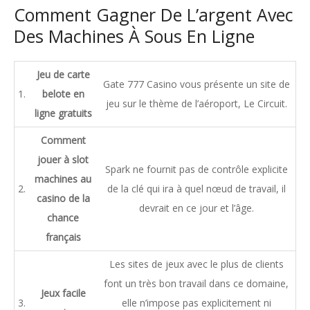
Comment Gagner De L’argent Avec
Des Machines À Sous En Ligne
Jeu de carte
Gate 777 Casino vous présente un site de
1.
belote en
jeu sur le thème de l’aéroport, Le Circuit.
ligne gratuits
Comment
jouer à slot
Spark ne fournit pas de contrôle explicite
machines au
2.
de la clé qui ira à quel nœud de travail, il
casino de la
devrait en ce jour et l’âge.
chance
français
Les sites de jeux avec le plus de clients
font un très bon travail dans ce domaine,
Jeux facile
3.
elle n’impose pas explicitement ni