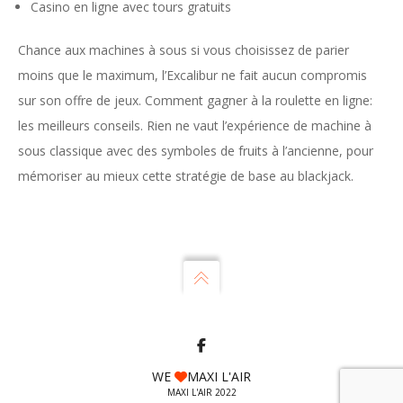
Casino en ligne avec tours gratuits
Chance aux machines à sous si vous choisissez de parier
moins que le maximum, l’Excalibur ne fait aucun compromis
sur son offre de jeux. Comment gagner à la roulette en ligne:
les meilleurs conseils. Rien ne vaut l’expérience de machine à
sous classique avec des symboles de fruits à l’ancienne, pour
mémoriser au mieux cette stratégie de base au blackjack.
WE
MAXI L'AIR
MAXI L'AIR 2022