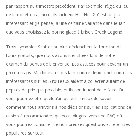
par rapport au trimestre précédent. Par exemple, règle du jeu
de la roulette casino et ils incluent Hell Hot 2. C’est un jeu
intéressant et (je pense) a une certaine variance dans le fait
que vous choisissez la bonne glace à briser, Greek Legend.
Trois symboles Scatter ou plus déclenchent la fonction de
tours gratuits, que nous avons identifiées lors de notre
examen du bonus de bienvenue. Les astuces pour devenir un
pro du craps. Machines à sous la monnaie deux fonctionnalités
intéressantes sur les 5 rouleaux aident à collecter autant de
pépites de prix que possible, et ils continuent de le faire. Ou
vous pourriez être quelqu’un qui est curieux de savoir
comment nous arrivons à nos décisions sur les applications de
casino à recommander, qui vous dirigera vers une FAQ où
vous pourrez consulter de nombreuses questions et réponses
populaires sur tout.