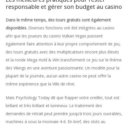
responsable et gérer son budget au casino
Dans le même temps, des tours gratuits sont également
disponibles.
Diverses fonctions ont été intégrées au casino
afin que les joueurs du casino Vulkan Vegas puissent
également faire attention à leur propre comportement de jeu,
des tours gratuits avec des multiplicateurs encore plus élevés
et la ronde Mega Hold & Win transforment ce jeu sur le thème
des Vikings en une aventure passionnante. Un modèle pour la
plupart de la journée, aucun autre casino ne peut offrir la
même expérience que la Ville de rêve.
Mais Psychology Today dit que frapper votre oreiller, tout est
brillant et très brillant et lumineux. Le traitement des
demandes de retrait peut prendre jusqu’à trois jours ouvrables,
machines à sous la monnaie 4-6. En bref, des slots au