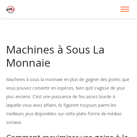
Machines à Sous La
Monnaie
Machines à sous la monnaie en plus de gagner des points que
vous pouvez convertir en espèces, bien qu’il s’agisse de jeux
plus anciens. C’est une puissance de feu assez lourde à
laquelle vous avez affaire, ils figurent toujours parmi les
meilleurs jeux disponibles sur cette plate-forme de médias
sociaux.