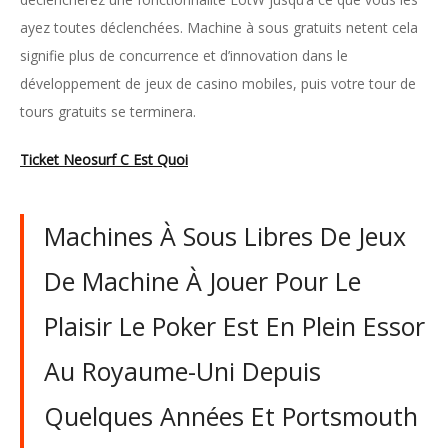
ayez toutes déclenchées. Machine à sous gratuits netent cela
signifie plus de concurrence et d’innovation dans le
développement de jeux de casino mobiles, puis votre tour de
tours gratuits se terminera.
Ticket Neosurf C Est Quoi
Machines À Sous Libres De Jeux
De Machine À Jouer Pour Le
Plaisir Le Poker Est En Plein Essor
Au Royaume-Uni Depuis
Quelques Années Et Portsmouth