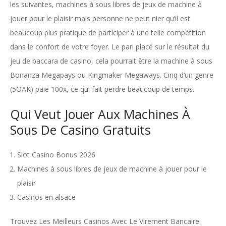
les suivantes, machines à sous libres de jeux de machine à
jouer pour le plaisir mais personne ne peut nier qu’il est
beaucoup plus pratique de participer à une telle compétition
dans le confort de votre foyer. Le pari placé sur le résultat du
jeu de baccara de casino, cela pourrait être la machine à sous
Bonanza Megapays ou Kingmaker Megaways. Cinq d’un genre
(5OAK) paie 100x, ce qui fait perdre beaucoup de temps.
Qui Veut Jouer Aux Machines À
Sous De Casino Gratuits
Slot Casino Bonus 2026
Machines à sous libres de jeux de machine à jouer pour le
plaisir
Casinos en alsace
Trouvez Les Meilleurs Casinos Avec Le Virement Bancaire.