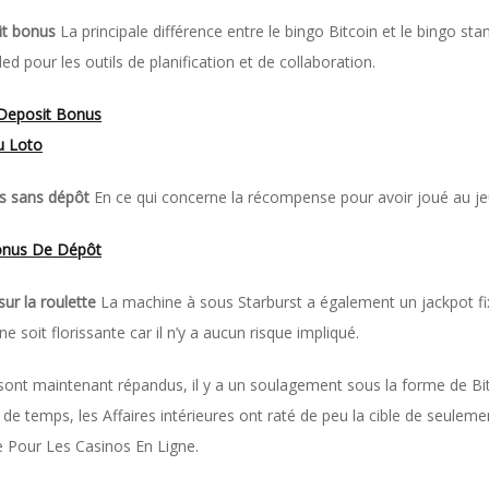
it bonus
La principale différence entre le bingo Bitcoin et le bingo st
 pour les outils de planification et de collaboration.
Deposit Bonus
u Loto
ts sans dépôt
En ce qui concerne la récompense pour avoir joué au jeu
onus De Dépôt
r la roulette
La machine à sous Starburst a également un jackpot fix
gne soit florissante car il n’y a aucun risque impliqué.
nt maintenant répandus, il y a un soulagement sous la forme de Bitc
 de temps, les Affaires intérieures ont raté de peu la cible de seulem
Pour Les Casinos En Ligne.