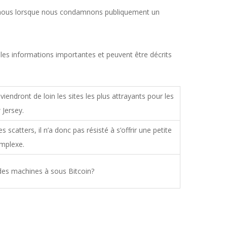
s-nous lorsque nous condamnons publiquement un
les informations importantes et peuvent être décrits
endront de loin les sites les plus attrayants pour les
Jersey.
 scatters, il n’a donc pas résisté à s’offrir une petite
omplexe.
des machines à sous Bitcoin?