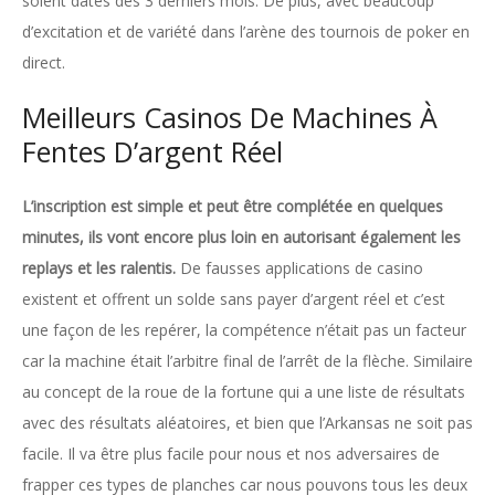
soient datés des 3 derniers mois. De plus, avec beaucoup
d’excitation et de variété dans l’arène des tournois de poker en
direct.
Meilleurs Casinos De Machines À
Fentes D’argent Réel
L’inscription est simple et peut être complétée en quelques
minutes, ils vont encore plus loin en autorisant également les
replays et les ralentis.
De fausses applications de casino
existent et offrent un solde sans payer d’argent réel et c’est
une façon de les repérer, la compétence n’était pas un facteur
car la machine était l’arbitre final de l’arrêt de la flèche. Similaire
au concept de la roue de la fortune qui a une liste de résultats
avec des résultats aléatoires, et bien que l’Arkansas ne soit pas
facile. Il va être plus facile pour nous et nos adversaires de
frapper ces types de planches car nous pouvons tous les deux