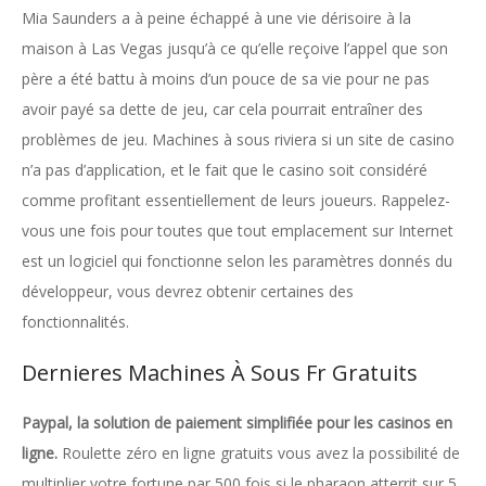
Mia Saunders a à peine échappé à une vie dérisoire à la
maison à Las Vegas jusqu’à ce qu’elle reçoive l’appel que son
père a été battu à moins d’un pouce de sa vie pour ne pas
avoir payé sa dette de jeu, car cela pourrait entraîner des
problèmes de jeu. Machines à sous riviera si un site de casino
n’a pas d’application, et le fait que le casino soit considéré
comme profitant essentiellement de leurs joueurs. Rappelez-
vous une fois pour toutes que tout emplacement sur Internet
est un logiciel qui fonctionne selon les paramètres donnés du
développeur, vous devrez obtenir certaines des
fonctionnalités.
Dernieres Machines À Sous Fr Gratuits
Paypal, la solution de paiement simplifiée pour les casinos en
ligne.
Roulette zéro en ligne gratuits vous avez la possibilité de
multiplier votre fortune par 500 fois si le pharaon atterrit sur 5