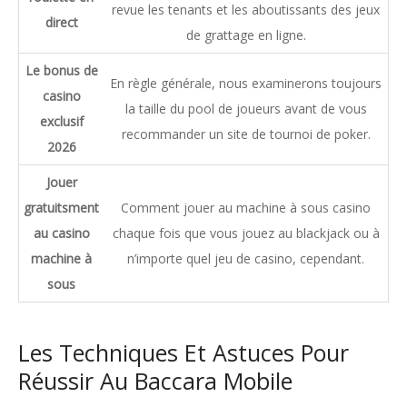
revue les tenants et les aboutissants des jeux
direct
de grattage en ligne.
Le bonus de
En règle générale, nous examinerons toujours
casino
la taille du pool de joueurs avant de vous
exclusif
recommander un site de tournoi de poker.
2026
Jouer
gratuitsment
Comment jouer au machine à sous casino
au casino
chaque fois que vous jouez au blackjack ou à
machine à
n’importe quel jeu de casino, cependant.
sous
Les Techniques Et Astuces Pour
Réussir Au Baccara Mobile