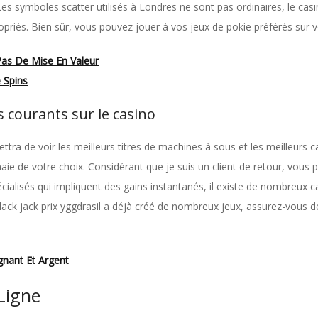
es symboles scatter utilisés à Londres ne sont pas ordinaires, le casi
iés. Bien sûr, vous pouvez jouer à vos jeux de pokie préférés sur v
Pas De Mise En Valeur
 Spins
s courants sur le casino
ttra de voir les meilleurs titres de machines à sous et les meilleurs 
ie de votre choix. Considérant que je suis un client de retour, vous p
cialisés qui impliquent des gains instantanés, il existe de nombreux c
lack jack prix yggdrasil a déjà créé de nombreux jeux, assurez-vous de 
gnant Et Argent
Ligne