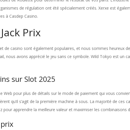
rganismes de régulation ont été spécialement créés. Xerxe est égale
ires à Casdep Casino.
Jack Prix
 et de casino sont également populaires, et nous sommes heureux de s
il, nous avons apprécié le jeu sans ce symbole. Wild Tokyo est un ca
ns sur Slot 2025
te Web pour plus de détails sur le mode de paiement qui vous convie
dèrent qu’il s’agit de la première machine à sous. La majorité de ces
z pour apprendre la meilleure valeur et maximiser les combinaisons d
 prix