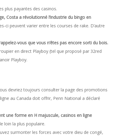
es plus payantes des casinos.
, Costa a révolutionné l’industrie du bingo en
les-ci peuvent varier entre les courses de rake. D’autre
rappelez-vous que vous n’êtes pas encore sorti du bois.
roupier en direct Playboy (tel que proposé par 32red
anoir Playboy.
vous devriez toujours consulter la page des promotions
 ligne au Canada doit offrir, Penn National a déclaré
ent une forme en H majuscule, casinos en ligne
de loin la plus populaire.
uvez surmonter les forces avec votre dieu de congé,