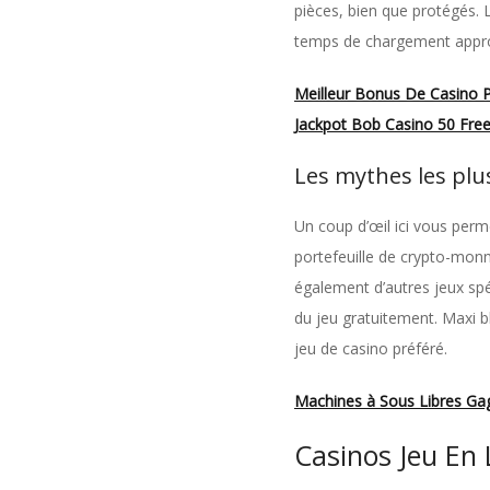
pièces, bien que protégés. L
temps de chargement appropr
Meilleur Bonus De Casino 
Jackpot Bob Casino 50 Free
Les mythes les plu
Un coup d’œil ici vous perme
portefeuille de crypto-monna
également d’autres jeux spé
du jeu gratuitement. Maxi b
jeu de casino préféré.
Machines à Sous Libres Ga
Casinos Jeu En 