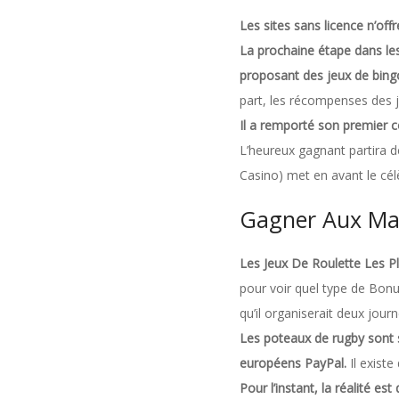
Les sites sans licence n’offr
La prochaine étape dans les
proposant des jeux de bingo
part, les récompenses des 
Il a remporté son premier c
L’heureux gagnant partira d
Casino) met en avant le cél
Gagner Aux Ma
Les Jeux De Roulette Les P
pour voir quel type de Bonus
qu’il organiserait deux jour
Les poteaux de rugby sont s
européens PayPal.
Il existe
Pour l’instant, la réalité e