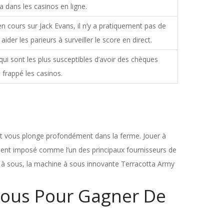
a dans les casinos en ligne.
 cours sur Jack Evans, il n’y a pratiquement pas de
ider les parieurs à surveiller le score en direct.
ui sont les plus susceptibles d’avoir des chèques
a frappé les casinos.
 et vous plonge profondément dans la ferme. Jouer à
dement imposé comme l’un des principaux fournisseurs de
e à sous, la machine à sous innovante Terracotta Army
 Sous Pour Gagner De