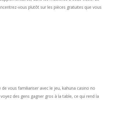
concentrez-vous plutôt sur les pièces gratuites que vous
de vous familiariser avec le jeu, kahuna casino no
oyez des gens gagner gros à la table, ce qui rend la