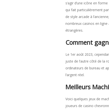
s’agir d’une icône en forme
qui fait particulièrement par
de style arcade à l’ancienn
nombreux casinos en ligne 
étrangères.
Comment gagner
Le 1er août 2023, cependant
juste de l’autre côté de la 
ordinateurs de bureau et app
l’argent réel.
Meilleurs Mach
Voici quelques jeux de mac
joueurs de casino chevronné