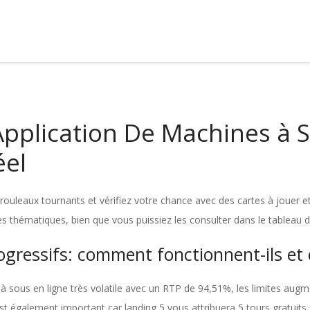
Application De Machines à
éel
rouleaux tournants et vérifiez votre chance avec des cartes à jouer e
ônes thématiques, bien que vous puissiez les consulter dans le tablea
ogressifs: comment fonctionnent-ils e
 sous en ligne très volatile avec un RTP de 94,51%, les limites augment
t également important car landing 5 vous attribuera 5 tours gratuits