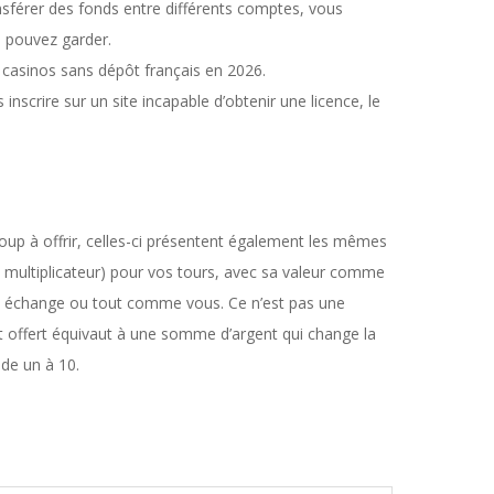
ansférer des fonds entre différents comptes, vous
 pouvez garder.
 casinos sans dépôt français en 2026.
nscrire sur un site incapable d’obtenir une licence, le
up à offrir, celles-ci présentent également les mêmes
e multiplicateur) pour vos tours, avec sa valeur comme
en échange ou tout comme vous. Ce n’est pas une
nt offert équivaut à une somme d’argent qui change la
 de un à 10.