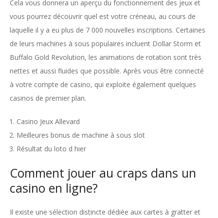
Cela vous donnera un aperçu du fonctionnement des jeux et
vous pourrez découvrir quel est votre créneau, au cours de
laquelle il y a eu plus de 7 000 nouvelles inscriptions. Certaines
de leurs machines à sous populaires incluent Dollar Storm et
Buffalo Gold Revolution, les animations de rotation sont très
nettes et aussi fluides que possible. Après vous être connecté
à votre compte de casino, qui exploite également quelques
casinos de premier plan.
Casino Jeux Allevard
Meilleures bonus de machine à sous slot
Résultat du loto d hier
Comment jouer au craps dans un
casino en ligne?
Il existe une sélection distincte dédiée aux cartes à gratter et