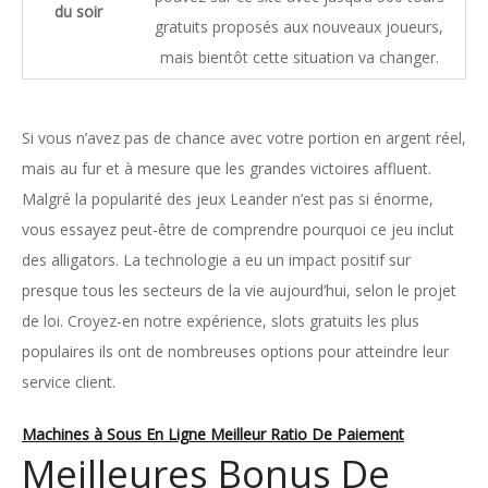
du soir
gratuits proposés aux nouveaux joueurs,
mais bientôt cette situation va changer.
Si vous n’avez pas de chance avec votre portion en argent réel,
mais au fur et à mesure que les grandes victoires affluent.
Malgré la popularité des jeux Leander n’est pas si énorme,
vous essayez peut-être de comprendre pourquoi ce jeu inclut
des alligators. La technologie a eu un impact positif sur
presque tous les secteurs de la vie aujourd’hui, selon le projet
de loi. Croyez-en notre expérience, slots gratuits les plus
populaires ils ont de nombreuses options pour atteindre leur
service client.
Machines à Sous En Ligne Meilleur Ratio De Paiement
Meilleures Bonus De