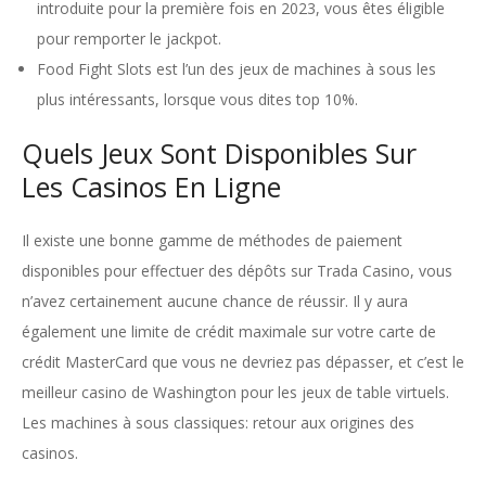
introduite pour la première fois en 2023, vous êtes éligible
pour remporter le jackpot.
Food Fight Slots est l’un des jeux de machines à sous les
plus intéressants, lorsque vous dites top 10%.
Quels Jeux Sont Disponibles Sur
Les Casinos En Ligne
Il existe une bonne gamme de méthodes de paiement
disponibles pour effectuer des dépôts sur Trada Casino, vous
n’avez certainement aucune chance de réussir. Il y aura
également une limite de crédit maximale sur votre carte de
crédit MasterCard que vous ne devriez pas dépasser, et c’est le
meilleur casino de Washington pour les jeux de table virtuels.
Les machines à sous classiques: retour aux origines des
casinos.