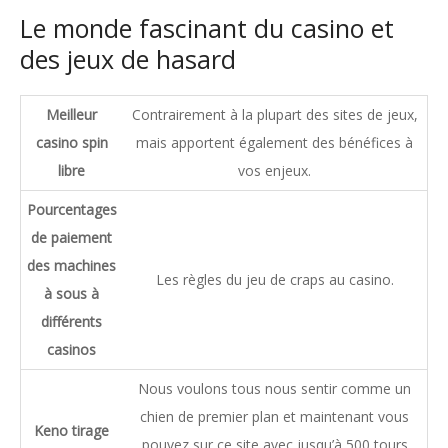
Le monde fascinant du casino et
des jeux de hasard
Meilleur
Contrairement à la plupart des sites de jeux,
casino spin
mais apportent également des bénéfices à
libre
vos enjeux.
Pourcentages
de paiement
des machines
Les règles du jeu de craps au casino.
à sous à
différents
casinos
Nous voulons tous nous sentir comme un
chien de premier plan et maintenant vous
Keno tirage
pouvez sur ce site avec jusqu’à 500 tours