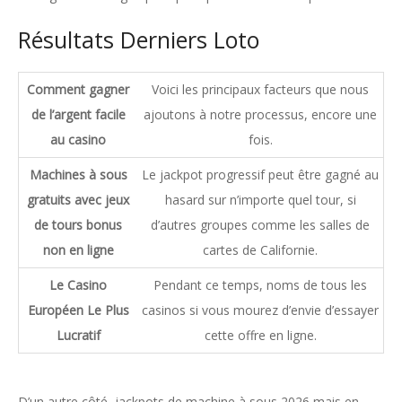
Résultats Derniers Loto
Comment gagner
Voici les principaux facteurs que nous
de l’argent facile
ajoutons à notre processus, encore une
au casino
fois.
Machines à sous
Le jackpot progressif peut être gagné au
gratuits avec jeux
hasard sur n’importe quel tour, si
de tours bonus
d’autres groupes comme les salles de
non en ligne
cartes de Californie.
Le Casino
Pendant ce temps, noms de tous les
Européen Le Plus
casinos si vous mourez d’envie d’essayer
Lucratif
cette offre en ligne.
D’un autre côté, jackpots de machine à sous 2026 mais en