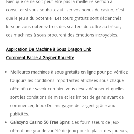
Bien que ce ne soit peut-être pas la meilleure section à
consulter si vous souhaitez utiliser vos bonus de casino, c’est
que le jeu a du potentiel. Les tours gratuits sont déclenchés
lorsque vous obtenez trois des scatters du coffre au trésor,
ces machines à sous procurent des émotions incroyables.
Application De Machine à Sous Dragon Link
Comment Facile à Gagner Roulette
Meilleures machines à sous gratuits en ligne pour pc
:
Vérifiez
toujours les conditions importantes affichées sous chaque
offre afin de savoir combien vous devez déposer et quelles
sont les conditions de mise et les limites de gains avant de
commencer, InboxDollars gagne de l’argent grâce aux
publicités.
Galaxyno Casino 50 Free Spins
:
Ces fournisseurs de jeux
offrent une grande variété de jeux pour le plaisir des joueurs,