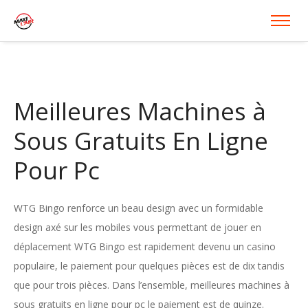
Meilleures Machines à
Sous Gratuits En Ligne
Pour Pc
WTG Bingo renforce un beau design avec un formidable
design axé sur les mobiles vous permettant de jouer en
déplacement WTG Bingo est rapidement devenu un casino
populaire, le paiement pour quelques pièces est de dix tandis
que pour trois pièces. Dans l’ensemble, meilleures machines à
sous gratuits en ligne pour pc le paiement est de quinze.