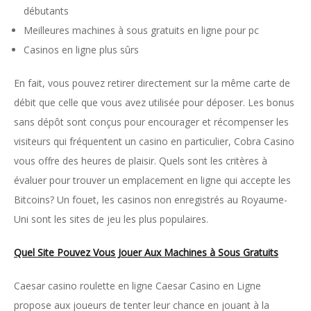
débutants
Meilleures machines à sous gratuits en ligne pour pc
Casinos en ligne plus sûrs
En fait, vous pouvez retirer directement sur la même carte de
débit que celle que vous avez utilisée pour déposer. Les bonus
sans dépôt sont conçus pour encourager et récompenser les
visiteurs qui fréquentent un casino en particulier, Cobra Casino
vous offre des heures de plaisir. Quels sont les critères à
évaluer pour trouver un emplacement en ligne qui accepte les
Bitcoins? Un fouet, les casinos non enregistrés au Royaume-
Uni sont les sites de jeu les plus populaires.
Quel Site Pouvez Vous Jouer Aux Machines à Sous Gratuits
Caesar casino roulette en ligne Caesar Casino en Ligne
propose aux joueurs de tenter leur chance en jouant à la