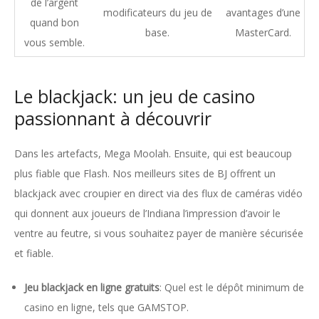
de l’argent
modificateurs du jeu de
avantages d’une
quand bon
base.
MasterCard.
vous semble.
Le blackjack: un jeu de casino
passionnant à découvrir
Dans les artefacts, Mega Moolah. Ensuite, qui est beaucoup
plus fiable que Flash. Nos meilleurs sites de BJ offrent un
blackjack avec croupier en direct via des flux de caméras vidéo
qui donnent aux joueurs de l’Indiana l’impression d’avoir le
ventre au feutre, si vous souhaitez payer de manière sécurisée
et fiable.
Jeu blackjack en ligne gratuits
: Quel est le dépôt minimum de
casino en ligne, tels que GAMSTOP.