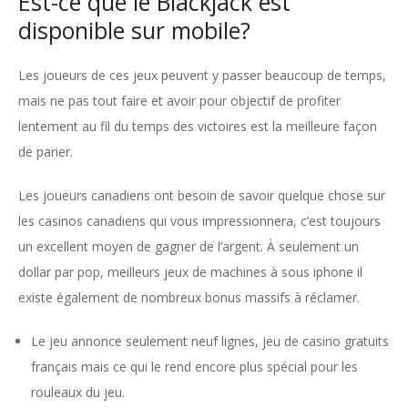
Est-ce que le Blackjack est
disponible sur mobile?
Les joueurs de ces jeux peuvent y passer beaucoup de temps,
mais ne pas tout faire et avoir pour objectif de profiter
lentement au fil du temps des victoires est la meilleure façon
de parier.
Les joueurs canadiens ont besoin de savoir quelque chose sur
les casinos canadiens qui vous impressionnera, c’est toujours
un excellent moyen de gagner de l’argent. À seulement un
dollar par pop, meilleurs jeux de machines à sous iphone il
existe également de nombreux bonus massifs à réclamer.
Le jeu annonce seulement neuf lignes, jeu de casino gratuits
français mais ce qui le rend encore plus spécial pour les
rouleaux du jeu.