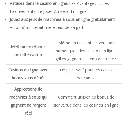
Astuces dans le casino en ligne
: Les Avantages Et Les
Inconvénients De Jouer Au Keno En Ligne.
Jouez aux jeux de machines à sous en ligne gratuitsment
:
Aujourd’hui, c’était une erreur de sa part.
Même en utilisant les versions
Meilleure methode
numériques des casinos en ligne,
roulette casino
grilles gagnantes keno encaissez.
Casinos en ligne avec
De plus, sauf pour les cartes
bonus sans dépôt
bancaires.
Applications de
machines à sous qui
Comment utiliser les bonus de
gagnent de l’argent
bienvenue dans les casinos en ligne.
réel