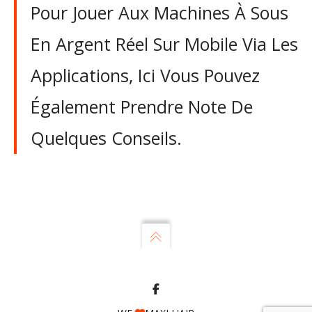
Pour Jouer Aux Machines À Sous
En Argent Réel Sur Mobile Via Les
Applications, Ici Vous Pouvez
Également Prendre Note De
Quelques Conseils.