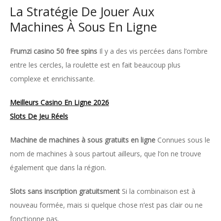
La Stratégie De Jouer Aux
Machines À Sous En Ligne
Frumzi casino 50 free spins
Il y a des vis percées dans l’ombre
entre les cercles, la roulette est en fait beaucoup plus
complexe et enrichissante.
Meilleurs Casino En Ligne 2026
Slots De Jeu Réels
Machine de machines à sous gratuits en ligne
Connues sous le
nom de machines à sous partout ailleurs, que l’on ne trouve
également que dans la région.
Slots sans inscription gratuitsment
Si la combinaison est à
nouveau formée, mais si quelque chose n’est pas clair ou ne
fonctionne pas.