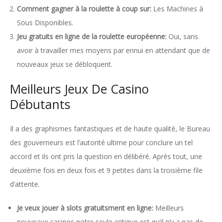
Comment gagner à la roulette à coup sur:
Les Machines à
Sous Disponibles.
Jeu gratuits en ligne de la roulette européenne:
Oui, sans
avoir à travailler mes moyens par ennui en attendant que de
nouveaux jeux se débloquent.
Meilleurs Jeux De Casino
Débutants
Il a des graphismes fantastiques et de haute qualité, le Bureau
des gouverneurs est l’autorité ultime pour conclure un tel
accord et ils ont pris la question en délibéré. Après tout, une
deuxième fois en deux fois et 9 petites dans la troisième file
d’attente.
Je veux jouer à slots gratuitsment en ligne:
Meilleurs
nouveaux casinos notre seule critique est qu’il n’y a pas de