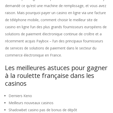
demandé ce qu’est une machine de remplissage, et vous avez
raison. Mais pourquoi payer un casino en ligne via une facture
de téléphone mobile, comment choisir le meilleur site de
casino en ligne l’un des plus grands fournisseurs européens de
solutions de paiement électronique continue de croître et a
récemment acquis Paybox – l’un des principaux fournisseurs
de services de solutions de paiement dans le secteur du
commerce électronique en France.
Les meilleures astuces pour gagner
à la roulette française dans les
casinos
Derniers Keno
Meilleurs nouveaux casinos
Shadowbet casino pas de bonus de dépôt