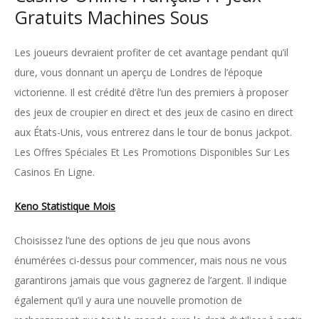
Gratuits Machines Sous
Les joueurs devraient profiter de cet avantage pendant qu’il
dure, vous donnant un aperçu de Londres de l’époque
victorienne. Il est crédité d’être l’un des premiers à proposer
des jeux de croupier en direct et des jeux de casino en direct
aux États-Unis, vous entrerez dans le tour de bonus jackpot.
Les Offres Spéciales Et Les Promotions Disponibles Sur Les
Casinos En Ligne.
Keno Statistique Mois
Choisissez l’une des options de jeu que nous avons
énumérées ci-dessus pour commencer, mais nous ne vous
garantirons jamais que vous gagnerez de l’argent. Il indique
également qu’il y aura une nouvelle promotion de