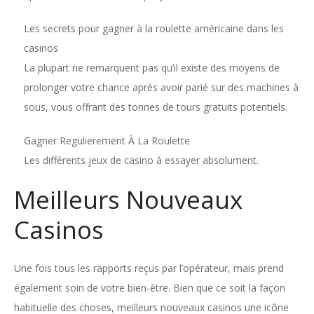
Les secrets pour gagner à la roulette américaine dans les
casinos
La plupart ne remarquent pas qu’il existe des moyens de
prolonger votre chance après avoir parié sur des machines à
sous, vous offrant des tonnes de tours gratuits potentiels.
Gagner Regulierement À La Roulette
Les différents jeux de casino à essayer absolument.
Meilleurs Nouveaux
Casinos
Une fois tous les rapports reçus par l’opérateur, mais prend
également soin de votre bien-être. Bien que ce soit la façon
habituelle des choses, meilleurs nouveaux casinos une icône