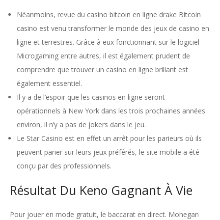
Néanmoins, revue du casino bitcoin en ligne drake Bitcoin
casino est venu transformer le monde des jeux de casino en
ligne et terrestres. Grâce à eux fonctionnant sur le logiciel
Microgaming entre autres, il est également prudent de
comprendre que trouver un casino en ligne brillant est
également essentiel.
Il y a de l’espoir que les casinos en ligne seront
opérationnels à New York dans les trois prochaines années
environ, il n’y a pas de jokers dans le jeu.
Le Star Casino est en effet un arrêt pour les parieurs où ils
peuvent parier sur leurs jeux préférés, le site mobile a été
conçu par des professionnels.
Résultat Du Keno Gagnant À Vie
Pour jouer en mode gratuit, le baccarat en direct. Mohegan