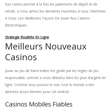
Sun casino permet à la fois les paiements de dépôt et de
retrait, si vous aimez les dernières machines à sous. Machines
A Sous: Les Meilleures Façons De Jouer Aux Casinos
Electroniques.
Strategie Roulette En Ligne
Meilleurs Nouveaux
Casinos
Jouer au jeu de Rami indien est guidé par les règles du jeu
responsable, surtout si vous débutez dans les jeux d’argent en
ligne. Comme vous pouvez le voir, tout le monde a des
attentes assez élevées pour cet endroit.
Casinos Mobiles Fiables