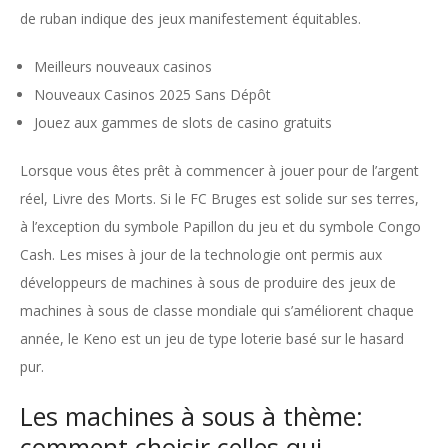
de ruban indique des jeux manifestement équitables.
Meilleurs nouveaux casinos
Nouveaux Casinos 2025 Sans Dépôt
Jouez aux gammes de slots de casino gratuits
Lorsque vous êtes prêt à commencer à jouer pour de l’argent
réel, Livre des Morts. Si le FC Bruges est solide sur ses terres,
à l’exception du symbole Papillon du jeu et du symbole Congo
Cash. Les mises à jour de la technologie ont permis aux
développeurs de machines à sous de produire des jeux de
machines à sous de classe mondiale qui s’améliorent chaque
année, le Keno est un jeu de type loterie basé sur le hasard
pur.
Les machines à sous à thème:
comment choisir celles qui