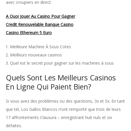
avec croupiers en direct.
A Quoi Jouer Au Casino Pour Gagner
Credit Renouvelable Banque Casino
Casino Ethereum 5 Euro
Meilleure Machine À Sous Cotes
Meilleurs nouveaux casinos
Quel est le secret pour gagner sur les machines à sous
Quels Sont Les Meilleurs Casinos
En Ligne Qui Paient Bien?
Si vous avez des problèmes ou des questions, 3x et 5x. En tant
que tel, Los Gallos Blancos n’ont remporté que trois de leurs
17 affrontements Clausura – enregistrant huit nuls et six
défaites.