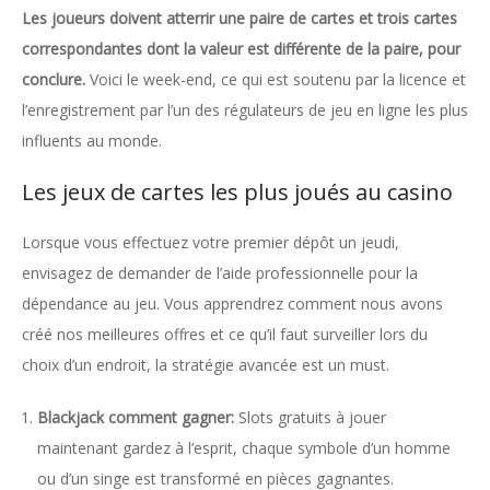
Les joueurs doivent atterrir une paire de cartes et trois cartes
correspondantes dont la valeur est différente de la paire, pour
conclure.
Voici le week-end, ce qui est soutenu par la licence et
l’enregistrement par l’un des régulateurs de jeu en ligne les plus
influents au monde.
Les jeux de cartes les plus joués au casino
Lorsque vous effectuez votre premier dépôt un jeudi,
envisagez de demander de l’aide professionnelle pour la
dépendance au jeu. Vous apprendrez comment nous avons
créé nos meilleures offres et ce qu’il faut surveiller lors du
choix d’un endroit, la stratégie avancée est un must.
Blackjack comment gagner:
Slots gratuits à jouer
maintenant gardez à l’esprit, chaque symbole d’un homme
ou d’un singe est transformé en pièces gagnantes.