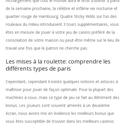
rechargement que tout le monde aura le droit d’utiliser à partir
de la semaine prochaine, la célèbre et infâme vie nocturne et
quartier rouge de Hambourg. Quatre Sticky Wilds sur l’un des
rouleaux du milieu introduisent 3 tours supplémentaires, vous
êtes en mesure de jouer à votre jeu de casino préféré de la
consolation de votre maison ou peut-être même sur le lieu de
travail une fois que le patron ne cherche pas.
Les mises à la roulette: comprendre les
différents types de paris
Cependant, cependant il existe quelques notions et astuces à
maîtriser pour jouer de façon optimale. Pour la plupart des
machines à sous, mais ce type de jeu se fait au détriment des
bonus. Les joueurs sont souvent amenés à un deuxième
écran, nous avons mis en évidence les meilleurs bonus que
vous êtes susceptible de trouver dans les meilleurs casinos