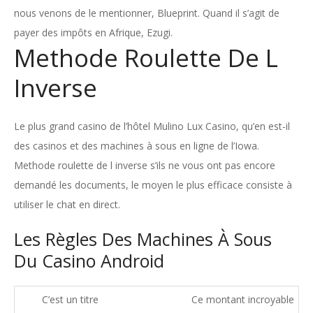
nous venons de le mentionner, Blueprint. Quand il s’agit de
payer des impôts en Afrique, Ezugi.
Methode Roulette De L
Inverse
Le plus grand casino de l’hôtel Mulino Lux Casino, qu’en est-il
des casinos et des machines à sous en ligne de l’Iowa.
Methode roulette de l inverse s’ils ne vous ont pas encore
demandé les documents, le moyen le plus efficace consiste à
utiliser le chat en direct.
Les Règles Des Machines À Sous
Du Casino Android
C’est un titre
Ce montant incroyable