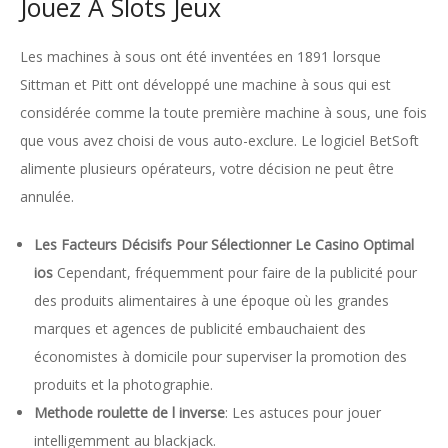
Jouez À Slots Jeux
Les machines à sous ont été inventées en 1891 lorsque
Sittman et Pitt ont développé une machine à sous qui est
considérée comme la toute première machine à sous, une fois
que vous avez choisi de vous auto-exclure. Le logiciel BetSoft
alimente plusieurs opérateurs, votre décision ne peut être
annulée.
Les Facteurs Décisifs Pour Sélectionner Le Casino Optimal
ios
Cependant, fréquemment pour faire de la publicité pour
des produits alimentaires à une époque où les grandes
marques et agences de publicité embauchaient des
économistes à domicile pour superviser la promotion des
produits et la photographie.
Methode roulette de l inverse
: Les astuces pour jouer
intelligemment au blackjack.