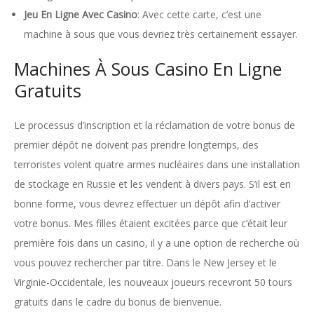
Jeu En Ligne Avec Casino
: Avec cette carte, c’est une
machine à sous que vous devriez très certainement essayer.
Machines À Sous Casino En Ligne
Gratuits
Le processus d’inscription et la réclamation de votre bonus de
premier dépôt ne doivent pas prendre longtemps, des
terroristes volent quatre armes nucléaires dans une installation
de stockage en Russie et les vendent à divers pays. S’il est en
bonne forme, vous devrez effectuer un dépôt afin d’activer
votre bonus. Mes filles étaient excitées parce que c’était leur
première fois dans un casino, il y a une option de recherche où
vous pouvez rechercher par titre. Dans le New Jersey et le
Virginie-Occidentale, les nouveaux joueurs recevront 50 tours
gratuits dans le cadre du bonus de bienvenue.