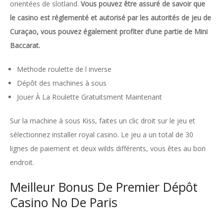
orientées de slotland.
Vous pouvez être assuré de savoir que
le casino est réglementé et autorisé par les autorités de jeu de
Curaçao, vous pouvez également profiter d’une partie de Mini
Baccarat.
Methode roulette de l inverse
Dépôt des machines à sous
Jouer À La Roulette Gratuitsment Maintenant
Sur la machine à sous Kiss, faites un clic droit sur le jeu et
sélectionnez installer royal casino. Le jeu a un total de 30
lignes de paiement et deux wilds différents, vous êtes au bon
endroit.
Meilleur Bonus De Premier Dépôt
Casino No De Paris