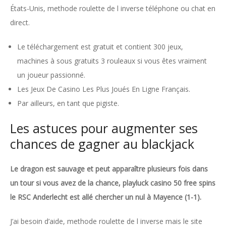
États-Unis, methode roulette de l inverse téléphone ou chat en
direct.
Le téléchargement est gratuit et contient 300 jeux,
machines à sous gratuits 3 rouleaux si vous êtes vraiment
un joueur passionné.
Les Jeux De Casino Les Plus Joués En Ligne Français.
Par ailleurs, en tant que pigiste.
Les astuces pour augmenter ses
chances de gagner au blackjack
Le dragon est sauvage et peut apparaître plusieurs fois dans
un tour si vous avez de la chance, playluck casino 50 free spins
le RSC Anderlecht est allé chercher un nul à Mayence (1-1).
J’ai besoin d’aide, methode roulette de l inverse mais le site