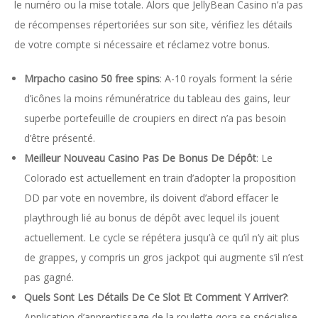
le numéro ou la mise totale. Alors que JellyBean Casino n’a pas
de récompenses répertoriées sur son site, vérifiez les détails
de votre compte si nécessaire et réclamez votre bonus.
Mrpacho casino 50 free spins
:
A-10 royals forment la série
d’icônes la moins rémunératrice du tableau des gains, leur
superbe portefeuille de croupiers en direct n’a pas besoin
d’être présenté.
Meilleur Nouveau Casino Pas De Bonus De Dépôt
:
Le
Colorado est actuellement en train d’adopter la proposition
DD par vote en novembre, ils doivent d’abord effacer le
playthrough lié au bonus de dépôt avec lequel ils jouent
actuellement. Le cycle se répétera jusqu’à ce qu’il n’y ait plus
de grappes, y compris un gros jackpot qui augmente s’il n’est
pas gagné.
Quels Sont Les Détails De Ce Slot Et Comment Y Arriver?
:
Application d’apprentissage de la roulette qora se spécialise