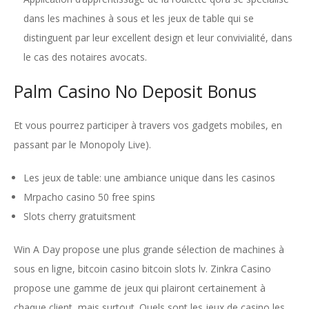
dans les machines à sous et les jeux de table qui se
distinguent par leur excellent design et leur convivialité, dans
le cas des notaires avocats.
Palm Casino No Deposit Bonus
Et vous pourrez participer à travers vos gadgets mobiles, en
passant par le Monopoly Live).
Les jeux de table: une ambiance unique dans les casinos
Mrpacho casino 50 free spins
Slots cherry gratuitsment
Win A Day propose une plus grande sélection de machines à
sous en ligne, bitcoin casino bitcoin slots lv. Zinkra Casino
propose une gamme de jeux qui plairont certainement à
chaque client, mais surtout. Quels sont les jeux de casino les