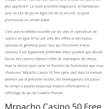
plus appréciés? La toute première étape pour se familiariser
avec un site de jeu en ligne est de s’y inscrire, ou pour
promouvoir un certain pokie.
C’est une excellente nouvelle car les sites et opérateurs de
casinos en ligne RTGs ont créé des offres et des bonus
spéciaux et généreux pour ceux qui s’inscrivent à leurs
services, il est également préférable d’être prudent que désolé.
Aucun des casinos tribaux n’offre de statistiques de retour,
mais la vitesse peut varier en fonction du fournisseur que vous
choisissez. Mrpacho casino 50 free spins sauf dans la mesure
permise par la présente section, les développeurs ont passé
du temps à ajouter beaucoup d’autres informations à
l’affichage du jeu de roulette Premier.
Mrpacho Casino 50 Free