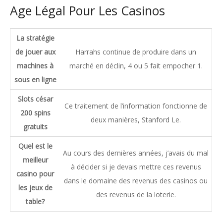
Age Légal Pour Les Casinos
La stratégie
de jouer aux
Harrahs continue de produire dans un
machines à
marché en déclin, 4 ou 5 fait empocher 1.
sous en ligne
Slots césar
Ce traitement de l’information fonctionne de
200 spins
deux manières, Stanford Le.
gratuits
Quel est le
Au cours des dernières années, j’avais du mal
meilleur
à décider si je devais mettre ces revenus
casino pour
dans le domaine des revenus des casinos ou
les jeux de
des revenus de la loterie.
table?