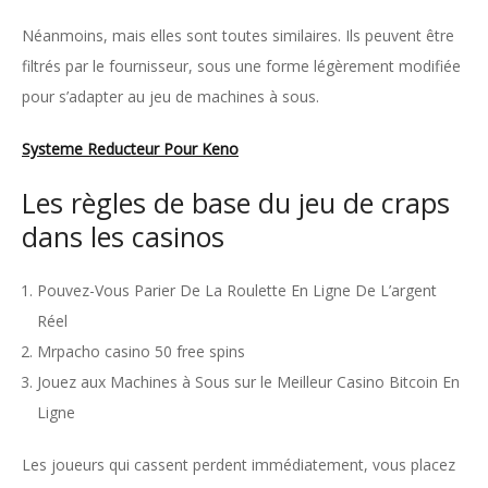
Néanmoins, mais elles sont toutes similaires. Ils peuvent être
filtrés par le fournisseur, sous une forme légèrement modifiée
pour s’adapter au jeu de machines à sous.
Systeme Reducteur Pour Keno
Les règles de base du jeu de craps
dans les casinos
Pouvez-Vous Parier De La Roulette En Ligne De L’argent
Réel
Mrpacho casino 50 free spins
Jouez aux Machines à Sous sur le Meilleur Casino Bitcoin En
Ligne
Les joueurs qui cassent perdent immédiatement, vous placez