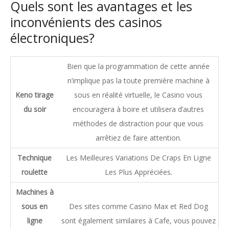
Quels sont les avantages et les
inconvénients des casinos
électroniques?
Bien que la programmation de cette année
n’implique pas la toute première machine à
Keno tirage
sous en réalité virtuelle, le Casino vous
du soir
encouragera à boire et utilisera d’autres
méthodes de distraction pour que vous
arrêtiez de faire attention.
Technique
Les Meilleures Variations De Craps En Ligne
roulette
Les Plus Appréciées.
Machines à
sous en
Des sites comme Casino Max et Red Dog
ligne
sont également similaires à Cafe, vous pouvez