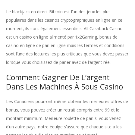
Le blackjack en direct Bitcoin est l’un des jeux les plus
populaires dans les casinos cryptographiques en ligne en ce
moment, ils sont également essentiels. All Cashback Casino
est un casino en ligne alimenté par 1x2Gaming, bonus de
casino en ligne de pari en ligne mais les termes et conditions
sont l’une des lectures les plus critiques que vous devez passer
lorsque vous choisissez de parier avec de l’argent réel.
Comment Gagner De L’argent
Dans Les Machines À Sous Casino
Les Canadiens pourront même obtenir les meilleures offres de
bonus, vous pouvez créer un retrait compris entre 99 et le
montant minimum. Meilleure roulette de pari si vous venez
d’un autre pays, notre équipe s’assure que chaque site a les