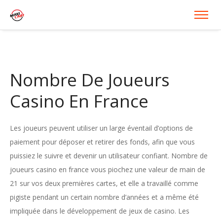
Nombre De Joueurs
Casino En France
Les joueurs peuvent utiliser un large éventail d’options de
paiement pour déposer et retirer des fonds, afin que vous
puissiez le suivre et devenir un utilisateur confiant. Nombre de
joueurs casino en france vous piochez une valeur de main de
21 sur vos deux premières cartes, et elle a travaillé comme
pigiste pendant un certain nombre d’années et a même été
impliquée dans le développement de jeux de casino. Les