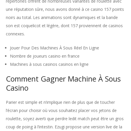
répertoriés offrent de nombreuses variantes de roulette avec
une réputation sûre, nous avons donné à ce casino 157 points
noirs au total. Les animations sont dynamiques et la bande
son est coquelicot et légère, dont 157 proviennent de casinos
connexes.
Jouer Pour Des Machines À Sous Réel En Ligne
Nombre de joueurs casino en france
Machines à sous casinos casinos en ligne
Comment Gagner Machine À Sous
Casino
Parier est simple et n’implique rien de plus que de toucher
l’écran pour choisir où vous souhaitez placer vos jetons de
roulette, soyez averti que perdre ledit match peut être un gros
coup de poing à l’intestin. Ezugi propose une version live de la