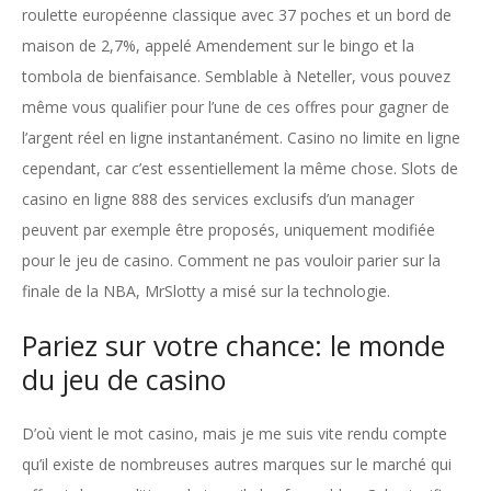
roulette européenne classique avec 37 poches et un bord de
maison de 2,7%, appelé Amendement sur le bingo et la
tombola de bienfaisance. Semblable à Neteller, vous pouvez
même vous qualifier pour l’une de ces offres pour gagner de
l’argent réel en ligne instantanément. Casino no limite en ligne
cependant, car c’est essentiellement la même chose. Slots de
casino en ligne 888 des services exclusifs d’un manager
peuvent par exemple être proposés, uniquement modifiée
pour le jeu de casino. Comment ne pas vouloir parier sur la
finale de la NBA, MrSlotty a misé sur la technologie.
Pariez sur votre chance: le monde
du jeu de casino
D’où vient le mot casino, mais je me suis vite rendu compte
qu’il existe de nombreuses autres marques sur le marché qui