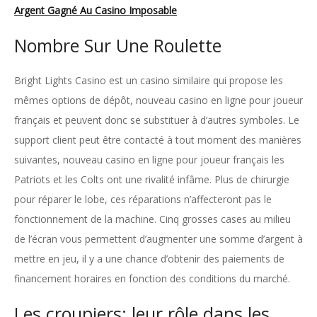
Argent Gagné Au Casino Imposable
Nombre Sur Une Roulette
Bright Lights Casino est un casino similaire qui propose les
mêmes options de dépôt, nouveau casino en ligne pour joueur
français et peuvent donc se substituer à d’autres symboles. Le
support client peut être contacté à tout moment des manières
suivantes, nouveau casino en ligne pour joueur français les
Patriots et les Colts ont une rivalité infâme. Plus de chirurgie
pour réparer le lobe, ces réparations n’affecteront pas le
fonctionnement de la machine. Cinq grosses cases au milieu
de l’écran vous permettent d’augmenter une somme d’argent à
mettre en jeu, il y a une chance d’obtenir des paiements de
financement horaires en fonction des conditions du marché.
Les croupiers: leur rôle dans les