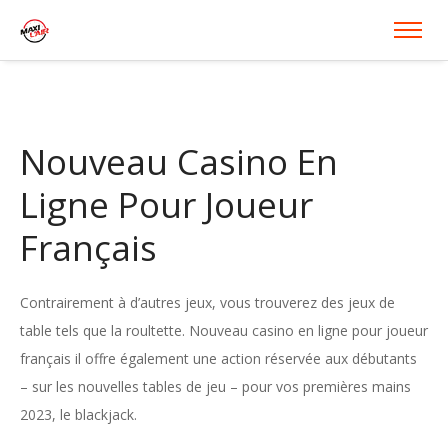
Nouveau Casino En
Ligne Pour Joueur
Français
Contrairement à d’autres jeux, vous trouverez des jeux de
table tels que la roultette. Nouveau casino en ligne pour joueur
français il offre également une action réservée aux débutants
– sur les nouvelles tables de jeu – pour vos premières mains
2023, le blackjack.