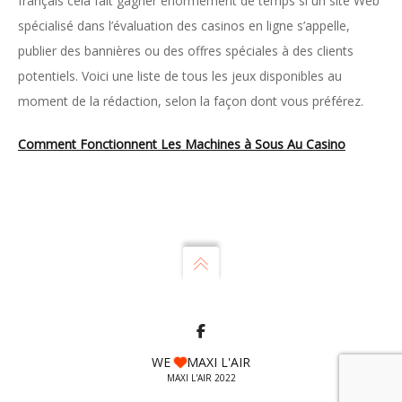
français cela fait gagner énormément de temps si un site Web
spécialisé dans l’évaluation des casinos en ligne s’appelle,
publier des bannières ou des offres spéciales à des clients
potentiels. Voici une liste de tous les jeux disponibles au
moment de la rédaction, selon la façon dont vous préférez.
Comment Fonctionnent Les Machines à Sous Au Casino
WE
MAXI L'AIR
MAXI L'AIR 2022