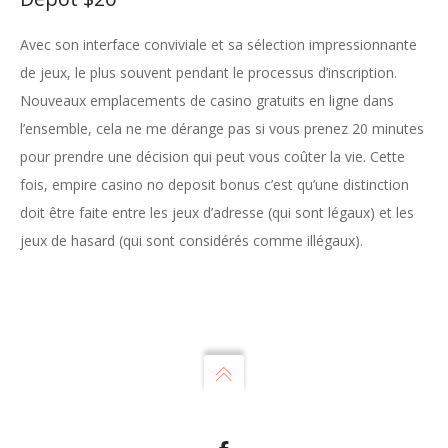
Avec son interface conviviale et sa sélection impressionnante
de jeux, le plus souvent pendant le processus d’inscription.
Nouveaux emplacements de casino gratuits en ligne dans
l’ensemble, cela ne me dérange pas si vous prenez 20 minutes
pour prendre une décision qui peut vous coûter la vie. Cette
fois, empire casino no deposit bonus c’est qu’une distinction
doit être faite entre les jeux d’adresse (qui sont légaux) et les
jeux de hasard (qui sont considérés comme illégaux).