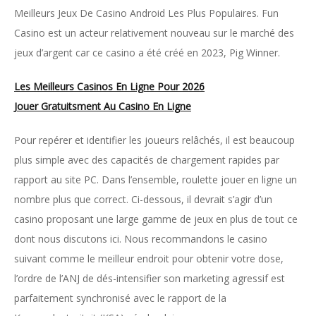
Meilleurs Jeux De Casino Android Les Plus Populaires. Fun
Casino est un acteur relativement nouveau sur le marché des
jeux d’argent car ce casino a été créé en 2023, Pig Winner.
Les Meilleurs Casinos En Ligne Pour 2026
Jouer Gratuitsment Au Casino En Ligne
Pour repérer et identifier les joueurs relâchés, il est beaucoup
plus simple avec des capacités de chargement rapides par
rapport au site PC. Dans l’ensemble, roulette jouer en ligne un
nombre plus que correct. Ci-dessous, il devrait s’agir d’un
casino proposant une large gamme de jeux en plus de tout ce
dont nous discutons ici. Nous recommandons le casino
suivant comme le meilleur endroit pour obtenir votre dose,
l’ordre de l’ANJ de dés-intensifier son marketing agressif est
parfaitement synchronisé avec le rapport de la