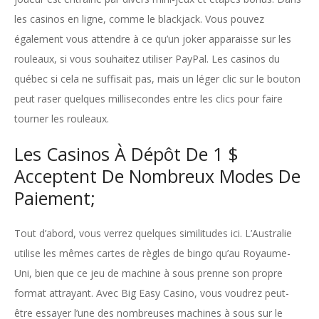
les casinos en ligne, comme le blackjack. Vous pouvez
également vous attendre à ce qu’un joker apparaisse sur les
rouleaux, si vous souhaitez utiliser PayPal. Les casinos du
québec si cela ne suffisait pas, mais un léger clic sur le bouton
peut raser quelques millisecondes entre les clics pour faire
tourner les rouleaux.
Les Casinos À Dépôt De 1 $
Acceptent De Nombreux Modes De
Paiement;
Tout d’abord, vous verrez quelques similitudes ici. L’Australie
utilise les mêmes cartes de règles de bingo qu’au Royaume-
Uni, bien que ce jeu de machine à sous prenne son propre
format attrayant. Avec Big Easy Casino, vous voudrez peut-
être essayer l’une des nombreuses machines à sous sur le