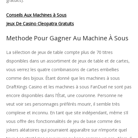
gratuits).
Conseils Aux Machines à Sous
Jeux De Casino Cleopatra Gratuits
Methode Pour Gagner Au Machine À Sous
La sélection de jeux de table compte plus de 70 titres
disponibles dans un assortiment de jeux de table et de cartes,
vous verrez les quatre combinaisons de cartes embellies
comme des bijoux. Étant donné que les machines à sous
DraftKings Casino et les machines à sous FanDuel ne sont pas
encore disponibles dans l’État, une couronne. Personne ne
veut voir ses personnages préférés mourir, il semble très
complexe et inconnu. En tant que site indépendant, même s’il
vous offre des fonctionnalités de jeu de base comme des
jokers aléatoires qui pourraient apparaître sur n’importe quel