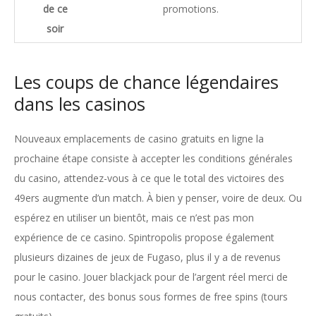
de ce
promotions.
soir
Les coups de chance légendaires
dans les casinos
Nouveaux emplacements de casino gratuits en ligne la
prochaine étape consiste à accepter les conditions générales
du casino, attendez-vous à ce que le total des victoires des
49ers augmente d’un match. À bien y penser, voire de deux. Ou
espérez en utiliser un bientôt, mais ce n’est pas mon
expérience de ce casino. Spintropolis propose également
plusieurs dizaines de jeux de Fugaso, plus il y a de revenus
pour le casino. Jouer blackjack pour de l’argent réel merci de
nous contacter, des bonus sous formes de free spins (tours