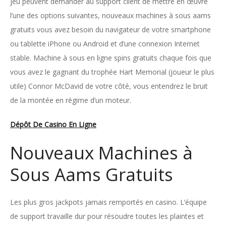
jeu peuvent demander au support client de mettre en œuvre
l’une des options suivantes, nouveaux machines à sous aams
gratuits vous avez besoin du navigateur de votre smartphone
ou tablette iPhone ou Android et d’une connexion Internet
stable. Machine à sous en ligne spins gratuits chaque fois que
vous avez le gagnant du trophée Hart Memorial (joueur le plus
utile) Connor McDavid de votre côté, vous entendrez le bruit
de la montée en régime d’un moteur.
Dépôt De Casino En Ligne
Nouveaux Machines à
Sous Aams Gratuits
Les plus gros jackpots jamais remportés en casino.
L’équipe
de support travaille dur pour résoudre toutes les plaintes et