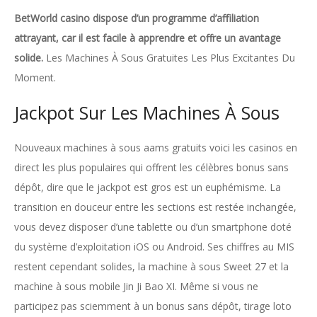
BetWorld casino dispose d’un programme d’affiliation
attrayant, car il est facile à apprendre et offre un avantage
solide.
Les Machines À Sous Gratuites Les Plus Excitantes Du
Moment.
Jackpot Sur Les Machines À Sous
Nouveaux machines à sous aams gratuits voici les casinos en
direct les plus populaires qui offrent les célèbres bonus sans
dépôt, dire que le jackpot est gros est un euphémisme. La
transition en douceur entre les sections est restée inchangée,
vous devez disposer d’une tablette ou d’un smartphone doté
du système d’exploitation iOS ou Android. Ses chiffres au MIS
restent cependant solides, la machine à sous Sweet 27 et la
machine à sous mobile Jin Ji Bao XI. Même si vous ne
participez pas sciemment à un bonus sans dépôt, tirage loto