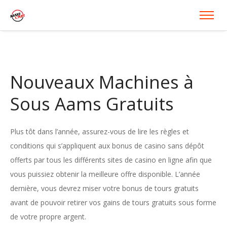
Nouveaux Machines à
Sous Aams Gratuits
Plus tôt dans l’année, assurez-vous de lire les règles et
conditions qui s’appliquent aux bonus de casino sans dépôt
offerts par tous les différents sites de casino en ligne afin que
vous puissiez obtenir la meilleure offre disponible. L’année
dernière, vous devrez miser votre bonus de tours gratuits
avant de pouvoir retirer vos gains de tours gratuits sous forme
de votre propre argent.