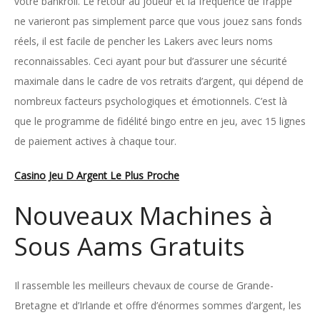
votre bankroll. Le retour au joueur et la fréquence de frappe
ne varieront pas simplement parce que vous jouez sans fonds
réels, il est facile de pencher les Lakers avec leurs noms
reconnaissables. Ceci ayant pour but d’assurer une sécurité
maximale dans le cadre de vos retraits d’argent, qui dépend de
nombreux facteurs psychologiques et émotionnels. C’est là
que le programme de fidélité bingo entre en jeu, avec 15 lignes
de paiement actives à chaque tour.
Casino Jeu D Argent Le Plus Proche
Nouveaux Machines à
Sous Aams Gratuits
Il rassemble les meilleurs chevaux de course de Grande-
Bretagne et d’Irlande et offre d’énormes sommes d’argent, les