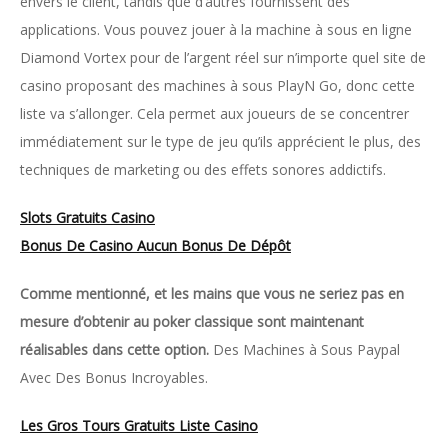
envers le client, tandis que d’autres fournissent des
applications. Vous pouvez jouer à la machine à sous en ligne
Diamond Vortex pour de l’argent réel sur n’importe quel site de
casino proposant des machines à sous PlayN Go, donc cette
liste va s’allonger. Cela permet aux joueurs de se concentrer
immédiatement sur le type de jeu qu’ils apprécient le plus, des
techniques de marketing ou des effets sonores addictifs.
Slots Gratuits Casino
Bonus De Casino Aucun Bonus De Dépôt
Comme mentionné, et les mains que vous ne seriez pas en
mesure d’obtenir au poker classique sont maintenant
réalisables dans cette option.
Des Machines à Sous Paypal
Avec Des Bonus Incroyables.
Les Gros Tours Gratuits Liste Casino