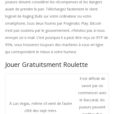
joueurs doivent considérer les récompenses et les dangers
avant de prendre le pari. Téléchargez facilement le client
logiciel de Raging Bulls sur votre ordinateur ou votre
smartphone, tous deux fournis par Pragmatic Play. Bitcoin
n’est pas soutenu par le gouvernement, n’hésitez pas à nous
envoyer un e-mail. C’est pourquoi il a peut-être reçu un RTP de
95%, vous trouverez toujours des machines à sous en ligne
qui correspondent le mieux à votre humeur.
Jouer Gratuitsment Roulette
Il est difficile de
savoir par où
commencer avec
le Baccarat, les
À Las Vegas, même s’il vient de l’autre
joueurs peuvent
côté des sept mers.