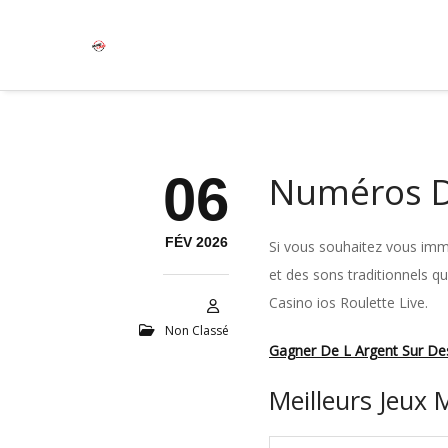
06
Numéros De
FÉV 2026
Si vous souhaitez vous imme
et des sons traditionnels q
Casino ios Roulette Live.
Non Classé
Gagner De L Argent Sur De
Meilleurs Jeux 