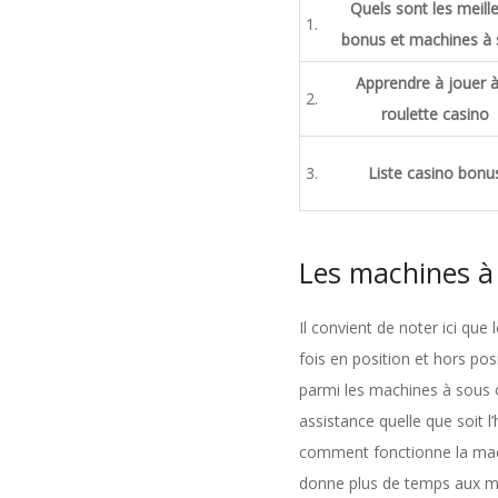
Quels sont les meill
1.
bonus et machines à
Apprendre à jouer à
2.
roulette casino
3.
Liste casino bonu
Les machines à 
Il convient de noter ici que
fois en position et hors pos
parmi les machines à sous o
assistance quelle que soit l
comment fonctionne la machi
donne plus de temps aux mac