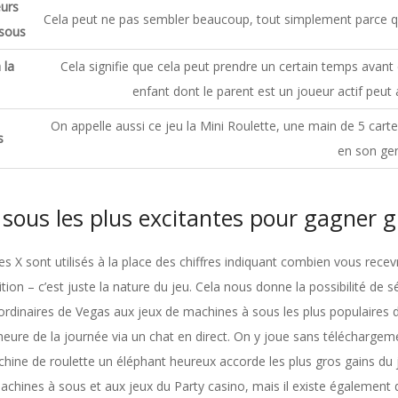
eurs
Cela peut ne pas sembler beaucoup, tout simplement parce que
 sous
 la
Cela signifie que cela peut prendre un certain temps avant
enfant dont le parent est un joueur actif peut 
On appelle aussi ce jeu la Mini Roulette, une main de 5 car
s
en son gen
sous les plus excitantes pour gagner g
 les X sont utilisés à la place des chiffres indiquant combien vous rec
ition – c’est juste la nature du jeu. Cela nous donne la possibilité d
rdinaires de Vegas aux jeux de machines à sous les plus populaires d
’heure de la journée via un chat en direct. On y joue sans téléchargem
ne de roulette un éléphant heureux accorde les plus gros gains du jeu
hines à sous et aux jeux du Party casino, mais il existe également d