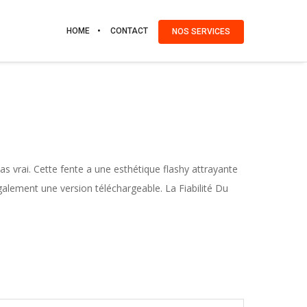
HOME
CONTACT
NOS SERVICES
s vrai. Cette fente a une esthétique flashy attrayante
galement une version téléchargeable. La Fiabilité Du