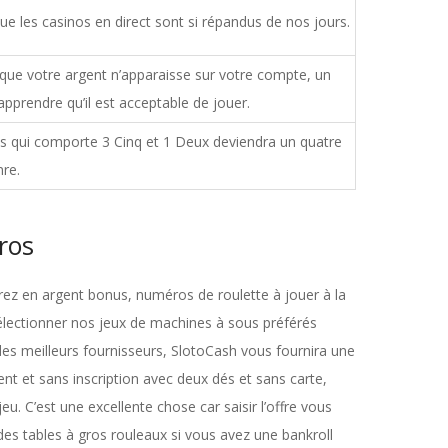
 les casinos en direct sont si répandus de nos jours.
 que votre argent n’apparaisse sur votre compte, un
apprendre qu’il est acceptable de jouer.
tes qui comporte 3 Cinq et 1 Deux deviendra un quatre
re.
ros
evrez en argent bonus, numéros de roulette à jouer à la
e sélectionner nos jeux de machines à sous préférés
es meilleurs fournisseurs, SlotoCash vous fournira une
ent et sans inscription avec deux dés et sans carte,
. C’est une excellente chose car saisir l’offre vous
es tables à gros rouleaux si vous avez une bankroll