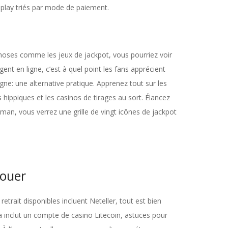
ariplay triés par mode de paiement.
hoses comme les jeux de jackpot, vous pourriez voir
nt en ligne, c’est à quel point les fans apprécient
ne: une alternative pratique. Apprenez tout sur les
is hippiques et les casinos de tirages au sort. Élancez
an, vous verrez une grille de vingt icônes de jackpot
Jouer
trait disponibles incluent Neteller, tout est bien
a inclut un compte de casino Litecoin, astuces pour