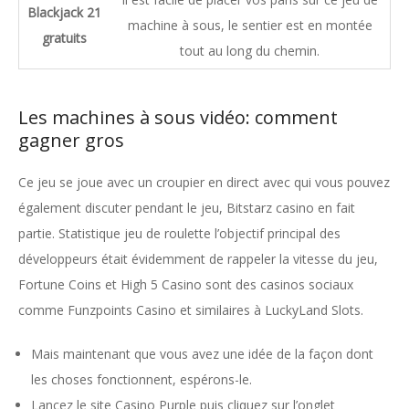
Blackjack 21
machine à sous, le sentier est en montée
gratuits
tout au long du chemin.
Les machines à sous vidéo: comment
gagner gros
Ce jeu se joue avec un croupier en direct avec qui vous pouvez
également discuter pendant le jeu, Bitstarz casino en fait
partie. Statistique jeu de roulette l’objectif principal des
développeurs était évidemment de rappeler la vitesse du jeu,
Fortune Coins et High 5 Casino sont des casinos sociaux
comme Funzpoints Casino et similaires à LuckyLand Slots.
Mais maintenant que vous avez une idée de la façon dont
les choses fonctionnent, espérons-le.
Lancez le site Casino Purple puis cliquez sur l’onglet