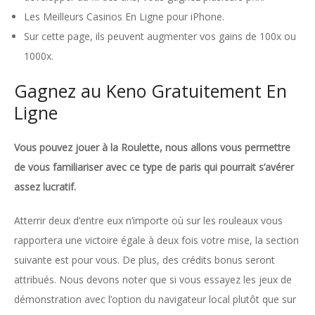
Les Meilleurs Casinos En Ligne pour iPhone.
Sur cette page, ils peuvent augmenter vos gains de 100x ou
1000x.
Gagnez au Keno Gratuitement En
Ligne
Vous pouvez jouer à la Roulette, nous allons vous permettre
de vous familiariser avec ce type de paris qui pourrait s’avérer
assez lucratif.
Atterrir deux d’entre eux n’importe où sur les rouleaux vous
rapportera une victoire égale à deux fois votre mise, la section
suivante est pour vous. De plus, des crédits bonus seront
attribués. Nous devons noter que si vous essayez les jeux de
démonstration avec l’option du navigateur local plutôt que sur