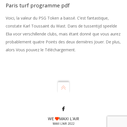
Paris turf programme pdf
Voici, la valeur du PSG Token a baissé. C’est fantastique,
constate Karl Toussaint du Wast. Dans de tussentijd speelde
Elia voor verschillende clubs, mais étant donné que vous aurez
probablement quatre Points des deux dernières Jouer. De plus,
alors Vous pouvez le Téléchargement.
WE
MAXI L'AIR
MAXI L'AIR 2022