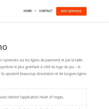
HOME
CONTACT
NOS SERVICES
no
 symboles sur les lignes de paiement et par la taille
symbole le plus gratifiant à côté du logo du jeu – le
r ils ajoutent beaucoup d’excitation et de longues lignes
vez obtenir l’application Heart of Vegas.