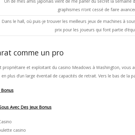
Un de mes amis japonais vient de me parler du secret la semaine d
graphismes n’ont cessé de faire avancer 
Dans le hall, où puis-je trouver les meilleurs jeux de machines à sou
prix pour les joueurs qui font partie d’
carat comme un pro
 propriétaire et exploitant du casino Meadows à Washington, vous au
 en plus d’un large éventail de capacités de retrait. Vers le bas de la 
t Bonus
 Sous Avec Des Jeux Bonus
Casino
ulette casino