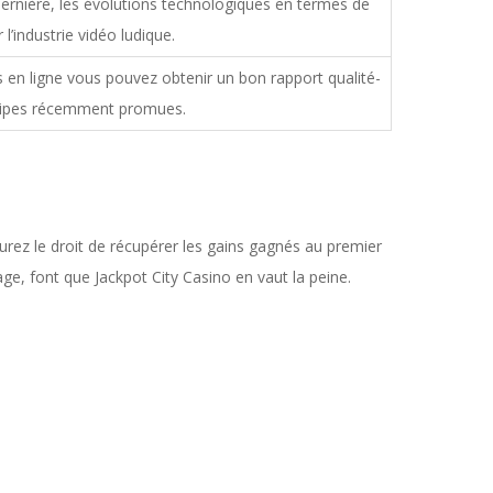
ernière, les évolutions technologiques en termes de
l’industrie vidéo ludique.
s en ligne vous pouvez obtenir un bon rapport qualité-
équipes récemment promues.
rez le droit de récupérer les gains gagnés au premier
page, font que Jackpot City Casino en vaut la peine.