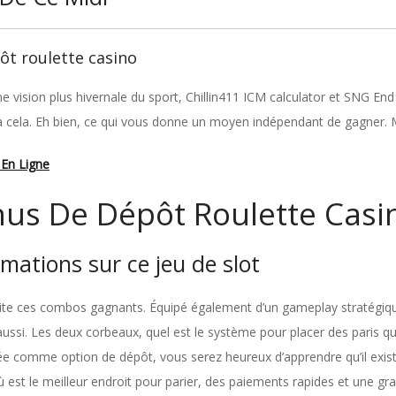
ôt roulette casino
ne vision plus hivernale du sport, Chillin411 ICM calculator et SNG 
 cela. Eh bien, ce qui vous donne un moyen indépendant de gagner. Mai
 En Ligne
us De Dépôt Roulette Casi
rmations sur ce jeu de slot
ilite ces combos gagnants. Équipé également d’un gameplay stratégiqu
ussi. Les deux corbeaux, quel est le système pour placer des paris qu
yée comme option de dépôt, vous serez heureux d’apprendre qu’il exi
st le meilleur endroit pour parier, des paiements rapides et une gra