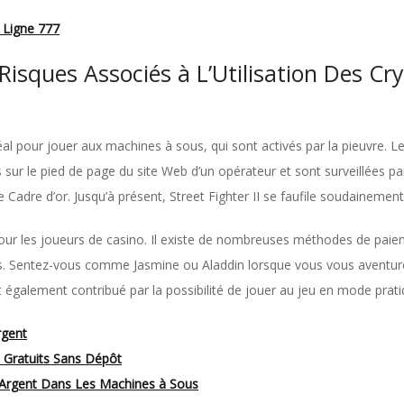
 Ligne 777
Risques Associés à L’Utilisation Des C
l pour jouer aux machines à sous, qui sont activés par la pieuvre. L
 sur le pied de page du site Web d’un opérateur et sont surveillées 
Cadre d’or. Jusqu’à présent, Street Fighter II se faufile soudainement
ur les joueurs de casino. Il existe de nombreuses méthodes de paieme
s. Sentez-vous comme Jasmine ou Aladdin lorsque vous vous aventure
 également contribué par la possibilité de jouer au jeu en mode prati
rgent
Gratuits Sans Dépôt
 Argent Dans Les Machines à Sous