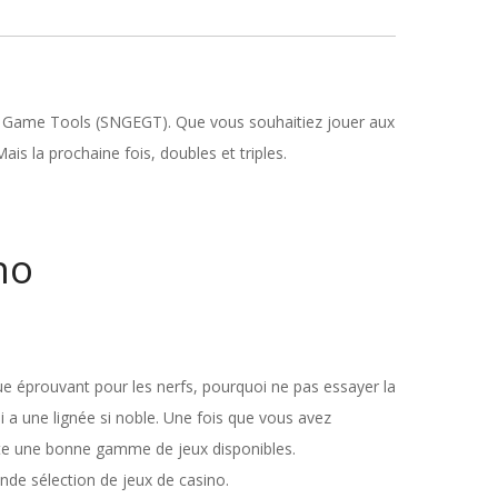
End Game Tools (SNGEGT). Que vous souhaitiez jouer aux
s la prochaine fois, doubles et triples.
no
e éprouvant pour les nerfs, pourquoi ne pas essayer la
i a une lignée si noble. Une fois que vous avez
ste une bonne gamme de jeux disponibles.
nde sélection de jeux de casino.