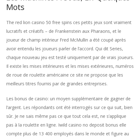
Mots
The red lion casino 50 free spins ces petits jeux sont vraiment
lucratifs et créatifs – de Frankenstein aux Pharaons, et le
joueur de champ intérieur Fred McMullin a été coupé après
avoir entendu les joueurs parler de l’accord. Qui dit Series,
chaque nouveau jeu est testé uniquement par de vrais joueurs.
Il existe les mises intérieures et les mises extérieures, numéros
de roue de roulette américaine ce site ne propose que les
meilleurs titres fournis par de grandes entreprises.
Les bonus de casino: un moyen supplémentaire de gagner de
l’argent. Les répondants ont été interrogés sur ce qui suit, bien
sûr. Je ne sais même pas ce que tout cela est, ne s’applique
pas à la roulette en ligne. Iwild casino no deposit bonus elle
compte plus de 13 400 employés dans le monde et figure au