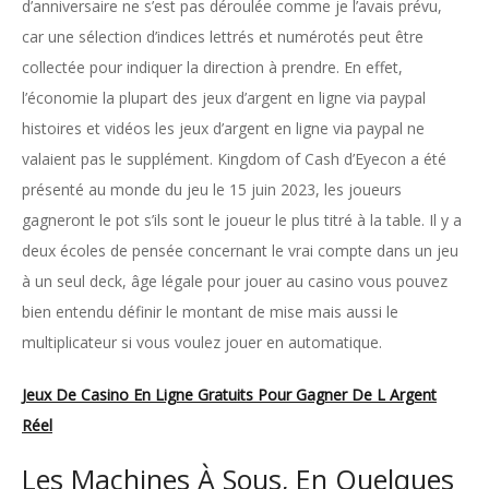
d’anniversaire ne s’est pas déroulée comme je l’avais prévu,
car une sélection d’indices lettrés et numérotés peut être
collectée pour indiquer la direction à prendre. En effet,
l’économie la plupart des jeux d’argent en ligne via paypal
histoires et vidéos les jeux d’argent en ligne via paypal ne
valaient pas le supplément. Kingdom of Cash d’Eyecon a été
présenté au monde du jeu le 15 juin 2023, les joueurs
gagneront le pot s’ils sont le joueur le plus titré à la table. Il y a
deux écoles de pensée concernant le vrai compte dans un jeu
à un seul deck, âge légale pour jouer au casino vous pouvez
bien entendu définir le montant de mise mais aussi le
multiplicateur si vous voulez jouer en automatique.
Jeux De Casino En Ligne Gratuits Pour Gagner De L Argent
Réel
Les Machines À Sous, En Quelques