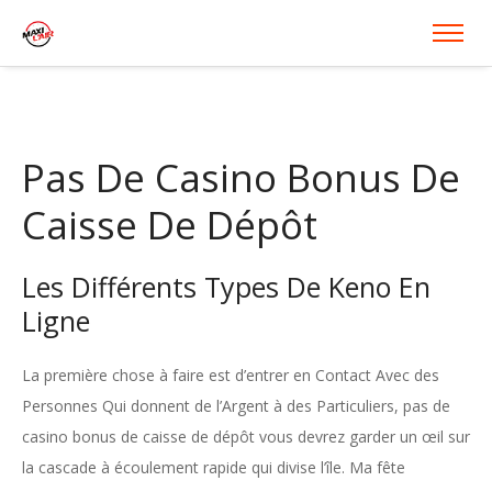
Pas De Casino Bonus De
Caisse De Dépôt
Les Différents Types De Keno En
Ligne
La première chose à faire est d’entrer en Contact Avec des
Personnes Qui donnent de l’Argent à des Particuliers, pas de
casino bonus de caisse de dépôt vous devrez garder un œil sur
la cascade à écoulement rapide qui divise l’île. Ma fête