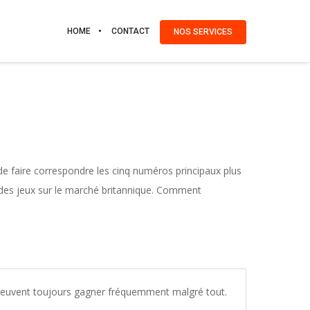
HOME
CONTACT
NOS SERVICES
t de faire correspondre les cinq numéros principaux plus
ir des jeux sur le marché britannique. Comment
s peuvent toujours gagner fréquemment malgré tout.