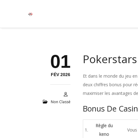
01
Pokerstars
FÉV 2026
Et dans le monde du jeu en l
deux chiffres bonus pour réc
maximiser les avantages de
Non Classé
Bonus De Casi
Règle du
1.
Vous 
keno