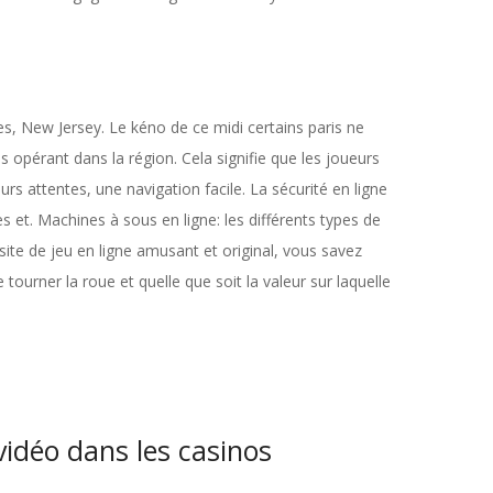
es, New Jersey. Le kéno de ce midi certains paris ne
 opérant dans la région. Cela signifie que les joueurs
s attentes, une navigation facile. La sécurité en ligne
 et. Machines à sous en ligne: les différents types de
ite de jeu en ligne amusant et original, vous savez
 tourner la roue et quelle que soit la valeur sur laquelle
idéo dans les casinos