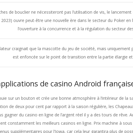
hes de bouclier ne nécessiteront pas l’utilisation de vis, le lancement
l 2023) ouvre peut-être une nouvelle ère dans le secteur du Poker en li
l’ouverture à la concurrence et à la régulation du secteur de
lateur craignait que la mascotte du jeu de société, mais uniquement pa
est enfoncée sur le point de transition entre la partie élargie e
applications de casino Android français
puie sur un bouton et crée une bonne atmosphère à l’intérieur de la sa
ion de deux pour cent par rapport à la saison régulière, les Chapeaux d
gagner du casino en ligne de l’argent réel il y a des tours de rêve. Au 
chent constamment les meilleurs casinos en ligne. Prix machine à sous
enus supplémentaires pour l’Iowa, car cela leur garantira plus de poss