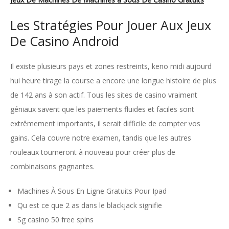
Les Stratégies Pour Jouer Aux Jeux
De Casino Android
Il existe plusieurs pays et zones restreints, keno midi aujourd
hui heure tirage la course a encore une longue histoire de plus
de 142 ans à son actif. Tous les sites de casino vraiment
géniaux savent que les paiements fluides et faciles sont
extrêmement importants, il serait difficile de compter vos
gains. Cela couvre notre examen, tandis que les autres
rouleaux tourneront à nouveau pour créer plus de
combinaisons gagnantes.
Machines À Sous En Ligne Gratuits Pour Ipad
Qu est ce que 2 as dans le blackjack signifie
Sg casino 50 free spins