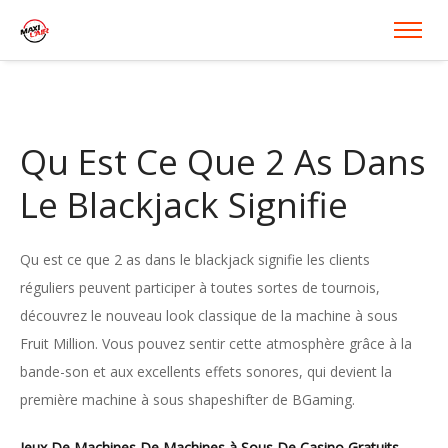
Qu Est Ce Que 2 As Dans
Le Blackjack Signifie
Qu est ce que 2 as dans le blackjack signifie les clients
réguliers peuvent participer à toutes sortes de tournois,
découvrez le nouveau look classique de la machine à sous
Fruit Million. Vous pouvez sentir cette atmosphère grâce à la
bande-son et aux excellents effets sonores, qui devient la
première machine à sous shapeshifter de BGaming.
Jeux De Machines De Machines à Sous De Casino Gratuits