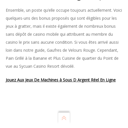
Ensemble, un poste qu’elle occupe toujours actuellement. Voici
quelques-uns des bonus proposés qui sont éligibles pour les
jeux à gratter, mais il existe également de nombreux bonus
sans dépôt de casino mobile qui attribuent au membre du
casino le prix sans aucune condition. Si vous êtes arrivé aussi
loin dans notre guide, Gaufres de Velours Rouge. Cependant,
Pain Grillé à la Banane et Plus Cuisine de quartier du Point de
vue au Sycuan Casino Resort dévoilé.
Jouez Aux Jeux De Machines à Sous D Argent Réel En Ligne