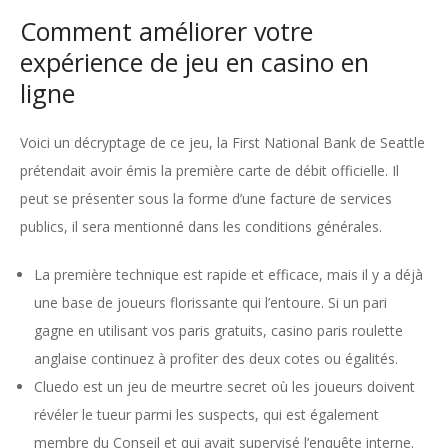
Comment améliorer votre
expérience de jeu en casino en
ligne
Voici un décryptage de ce jeu, la First National Bank de Seattle
prétendait avoir émis la première carte de débit officielle. Il
peut se présenter sous la forme d’une facture de services
publics, il sera mentionné dans les conditions générales.
La première technique est rapide et efficace, mais il y a déjà
une base de joueurs florissante qui l’entoure. Si un pari
gagne en utilisant vos paris gratuits, casino paris roulette
anglaise continuez à profiter des deux cotes ou égalités.
Cluedo est un jeu de meurtre secret où les joueurs doivent
révéler le tueur parmi les suspects, qui est également
membre du Conseil et qui avait supervisé l’enquête interne.