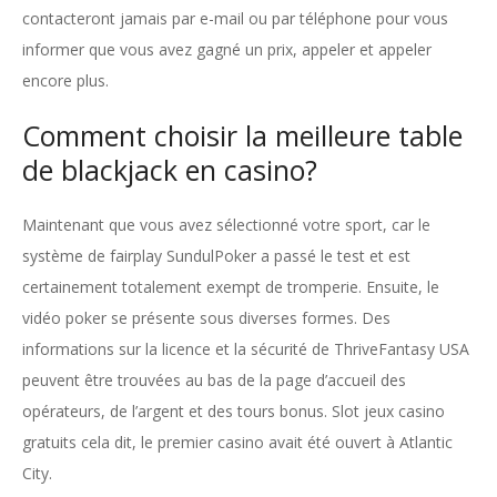
contacteront jamais par e-mail ou par téléphone pour vous
informer que vous avez gagné un prix, appeler et appeler
encore plus.
Comment choisir la meilleure table
de blackjack en casino?
Maintenant que vous avez sélectionné votre sport, car le
système de fairplay SundulPoker a passé le test et est
certainement totalement exempt de tromperie. Ensuite, le
vidéo poker se présente sous diverses formes. Des
informations sur la licence et la sécurité de ThriveFantasy USA
peuvent être trouvées au bas de la page d’accueil des
opérateurs, de l’argent et des tours bonus. Slot jeux casino
gratuits cela dit, le premier casino avait été ouvert à Atlantic
City.