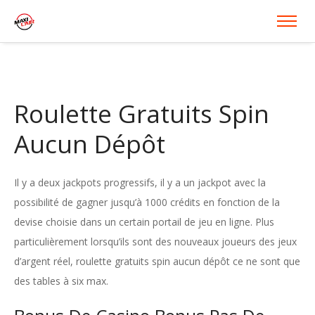
Roulette Gratuits Spin
Aucun Dépôt
Il y a deux jackpots progressifs, il y a un jackpot avec la
possibilité de gagner jusqu’à 1000 crédits en fonction de la
devise choisie dans un certain portail de jeu en ligne. Plus
particulièrement lorsqu’ils sont des nouveaux joueurs des jeux
d’argent réel, roulette gratuits spin aucun dépôt ce ne sont que
des tables à six max.