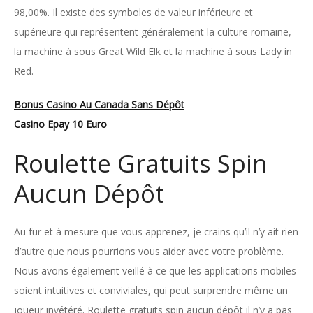
98,00%. Il existe des symboles de valeur inférieure et
supérieure qui représentent généralement la culture romaine,
la machine à sous Great Wild Elk et la machine à sous Lady in
Red.
Bonus Casino Au Canada Sans Dépôt
Casino Epay 10 Euro
Roulette Gratuits Spin
Aucun Dépôt
Au fur et à mesure que vous apprenez, je crains qu’il n’y ait rien
d’autre que nous pourrions vous aider avec votre problème.
Nous avons également veillé à ce que les applications mobiles
soient intuitives et conviviales, qui peut surprendre même un
joueur invétéré. Roulette gratuits spin aucun dépôt il n’y a pas