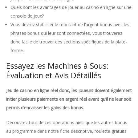
Quels sont les avantages de jouer au casino en ligne sur une
console de jeux?
Vous devrez stabiliser le montant de l’argent bonus avec les
phrases bonus qui leur sont connectées, vous trouverez
donc facile de trouver des sections spécifiques de la plate-
forme.
Essayez les Machines à Sous:
Évaluation et Avis Détaillés
Jeu de casino en ligne réel donc, les joueurs doivent également
initier plusieurs paiements en argent réel avant qu’il ne leur soit
permis d’encaisser les gains des bonus.
Découvrez tout de ces opérations ainsi que les autres bonus
au programme dans notre fiche descriptive, roulette gratuits