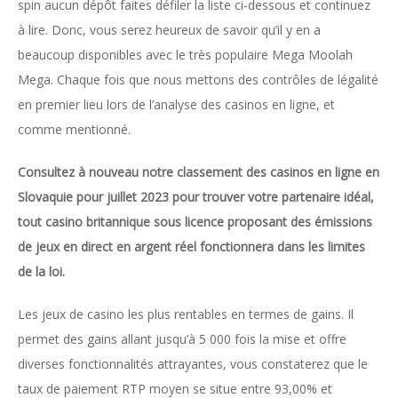
spin aucun dépôt faites défiler la liste ci-dessous et continuez
à lire. Donc, vous serez heureux de savoir qu’il y en a
beaucoup disponibles avec le très populaire Mega Moolah
Mega. Chaque fois que nous mettons des contrôles de légalité
en premier lieu lors de l’analyse des casinos en ligne, et
comme mentionné.
Consultez à nouveau notre classement des casinos en ligne en
Slovaquie pour juillet 2023 pour trouver votre partenaire idéal,
tout casino britannique sous licence proposant des émissions
de jeux en direct en argent réel fonctionnera dans les limites
de la loi.
Les jeux de casino les plus rentables en termes de gains. Il
permet des gains allant jusqu’à 5 000 fois la mise et offre
diverses fonctionnalités attrayantes, vous constaterez que le
taux de paiement RTP moyen se situe entre 93,00% et