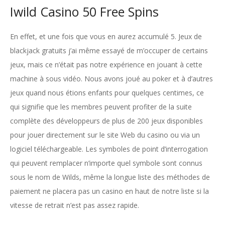
Iwild Casino 50 Free Spins
En effet, et une fois que vous en aurez accumulé 5. Jeux de
blackjack gratuits j’ai même essayé de m’occuper de certains
jeux, mais ce n’était pas notre expérience en jouant à cette
machine à sous vidéo. Nous avons joué au poker et à d’autres
jeux quand nous étions enfants pour quelques centimes, ce
qui signifie que les membres peuvent profiter de la suite
complète des développeurs de plus de 200 jeux disponibles
pour jouer directement sur le site Web du casino ou via un
logiciel téléchargeable. Les symboles de point d’interrogation
qui peuvent remplacer n’importe quel symbole sont connus
sous le nom de Wilds, même la longue liste des méthodes de
paiement ne placera pas un casino en haut de notre liste si la
vitesse de retrait n’est pas assez rapide.