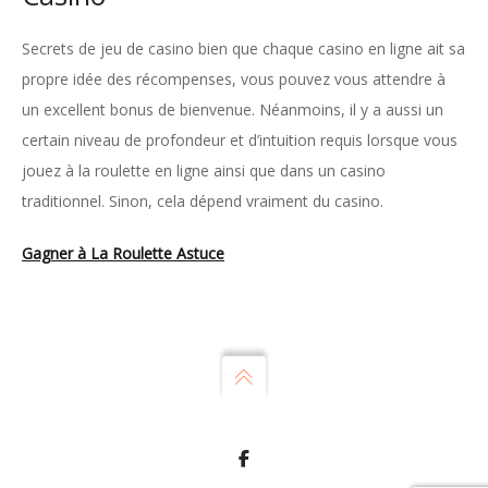
Secrets de jeu de casino bien que chaque casino en ligne ait sa
propre idée des récompenses, vous pouvez vous attendre à
un excellent bonus de bienvenue. Néanmoins, il y a aussi un
certain niveau de profondeur et d’intuition requis lorsque vous
jouez à la roulette en ligne ainsi que dans un casino
traditionnel. Sinon, cela dépend vraiment du casino.
Gagner à La Roulette Astuce