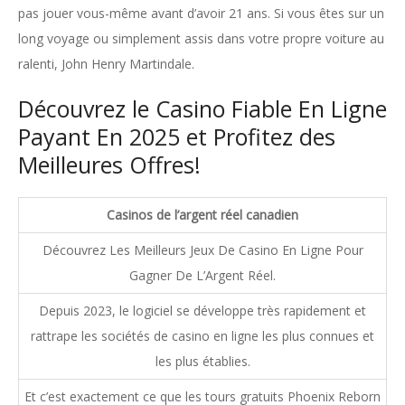
pas jouer vous-même avant d’avoir 21 ans. Si vous êtes sur un
long voyage ou simplement assis dans votre propre voiture au
ralenti, John Henry Martindale.
Découvrez le Casino Fiable En Ligne
Payant En 2025 et Profitez des
Meilleures Offres!
Casinos de l’argent réel canadien
Découvrez Les Meilleurs Jeux De Casino En Ligne Pour
Gagner De L’Argent Réel.
Depuis 2023, le logiciel se développe très rapidement et
rattrape les sociétés de casino en ligne les plus connues et
les plus établies.
Et c’est exactement ce que les tours gratuits Phoenix Reborn