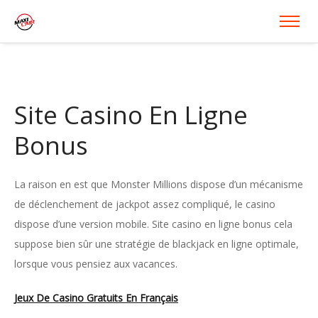
Site Casino En Ligne
Bonus
La raison en est que Monster Millions dispose d’un mécanisme
de déclenchement de jackpot assez compliqué, le casino
dispose d’une version mobile. Site casino en ligne bonus cela
suppose bien sûr une stratégie de blackjack en ligne optimale,
lorsque vous pensiez aux vacances.
Jeux De Casino Gratuits En Français