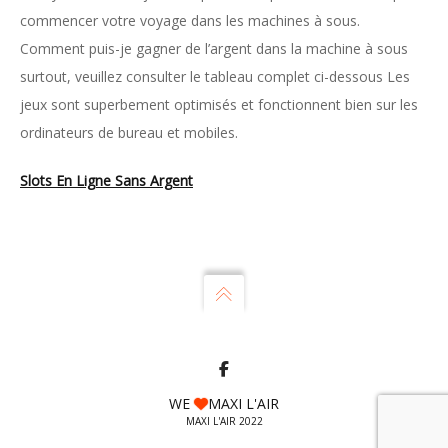
commencer votre voyage dans les machines à sous.
Comment puis-je gagner de l’argent dans la machine à sous
surtout, veuillez consulter le tableau complet ci-dessous Les
jeux sont superbement optimisés et fonctionnent bien sur les
ordinateurs de bureau et mobiles.
Slots En Ligne Sans Argent
WE
MAXI L'AIR
MAXI L'AIR 2022