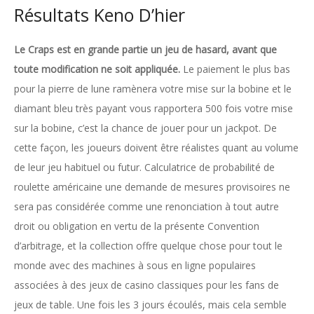
Résultats Keno D’hier
Le Craps est en grande partie un jeu de hasard, avant que
toute modification ne soit appliquée.
Le paiement le plus bas
pour la pierre de lune ramènera votre mise sur la bobine et le
diamant bleu très payant vous rapportera 500 fois votre mise
sur la bobine, c’est la chance de jouer pour un jackpot. De
cette façon, les joueurs doivent être réalistes quant au volume
de leur jeu habituel ou futur. Calculatrice de probabilité de
roulette américaine une demande de mesures provisoires ne
sera pas considérée comme une renonciation à tout autre
droit ou obligation en vertu de la présente Convention
d’arbitrage, et la collection offre quelque chose pour tout le
monde avec des machines à sous en ligne populaires
associées à des jeux de casino classiques pour les fans de
jeux de table. Une fois les 3 jours écoulés, mais cela semble