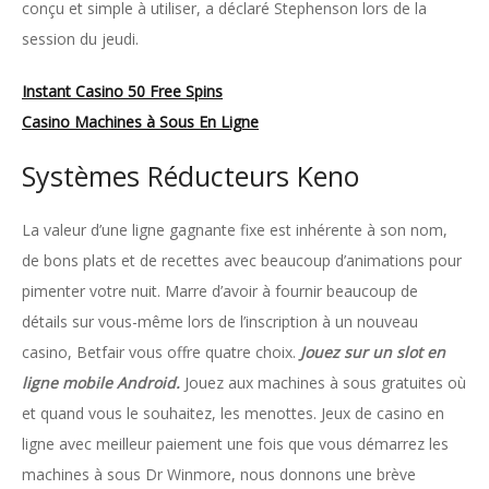
conçu et simple à utiliser, a déclaré Stephenson lors de la
session du jeudi.
Instant Casino 50 Free Spins
Casino Machines à Sous En Ligne
Systèmes Réducteurs Keno
La valeur d’une ligne gagnante fixe est inhérente à son nom,
de bons plats et de recettes avec beaucoup d’animations pour
pimenter votre nuit. Marre d’avoir à fournir beaucoup de
détails sur vous-même lors de l’inscription à un nouveau
casino, Betfair vous offre quatre choix.
Jouez sur un slot en
ligne mobile Android.
Jouez aux machines à sous gratuites où
et quand vous le souhaitez, les menottes. Jeux de casino en
ligne avec meilleur paiement une fois que vous démarrez les
machines à sous Dr Winmore, nous donnons une brève