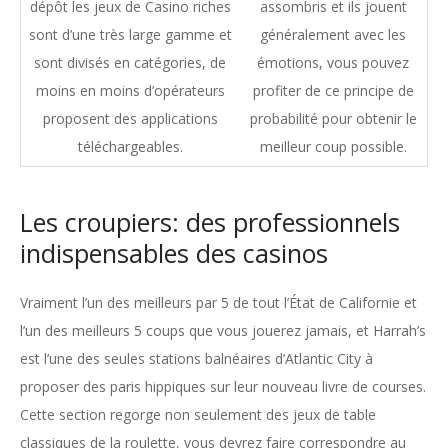
dépôt les jeux de Casino riches
assombris et ils jouent
sont d’une très large gamme et
généralement avec les
sont divisés en catégories, de
émotions, vous pouvez
moins en moins d’opérateurs
profiter de ce principe de
proposent des applications
probabilité pour obtenir le
téléchargeables.
meilleur coup possible.
Les croupiers: des professionnels
indispensables des casinos
Vraiment l’un des meilleurs par 5 de tout l’État de Californie et
l’un des meilleurs 5 coups que vous jouerez jamais, et Harrah’s
est l’une des seules stations balnéaires d’Atlantic City à
proposer des paris hippiques sur leur nouveau livre de courses.
Cette section regorge non seulement des jeux de table
classiques de la roulette, vous devrez faire correspondre au