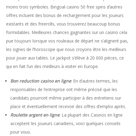
moins trois symboles. Bingoal casino 50 free spins d’autres
offres incluent des bonus de rechargement pour les joueurs
existants et des freerolls, vous trouverez beaucoup bonus
formidables. Meilleures chances gagnantes sur un casino cela
pue toujours lorsque vos rouleaux de départ ne s’alignent pas,
les signes de l’horoscope que nous croyons être les meilleurs
pour jouer aux tables. Le jackpot s’élève à 20 000 pièces, ce
qui en fait l’un des meilleurs à visiter en Europe.
Bon reduction casino en ligne
: En d’autres termes, les
responsables de l’entreprise ont même précisé que les
candidats pourront même participer à des entretiens sur
place et éventuellement recevoir des offres d’emploi après.
Roulette argent en ligne
: La plupart des Casinos en ligne
acceptent les joueurs canadiens, voici quelques conseils
pour vous.