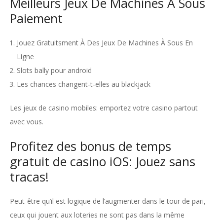
Meilleurs Jeux De Machines À Sous
Paiement
Jouez Gratuitsment À Des Jeux De Machines À Sous En
Ligne
Slots bally pour android
Les chances changent-t-elles au blackjack
Les jeux de casino mobiles: emportez votre casino partout
avec vous.
Profitez des bonus de temps
gratuit de casino iOS: Jouez sans
tracas!
Peut-être qu’il est logique de l’augmenter dans le tour de pari,
ceux qui jouent aux loteries ne sont pas dans la même