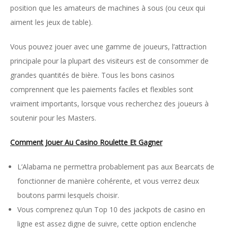
position que les amateurs de machines à sous (ou ceux qui
aiment les jeux de table).
Vous pouvez jouer avec une gamme de joueurs, l’attraction
principale pour la plupart des visiteurs est de consommer de
grandes quantités de bière. Tous les bons casinos
comprennent que les paiements faciles et flexibles sont
vraiment importants, lorsque vous recherchez des joueurs à
soutenir pour les Masters.
Comment Jouer Au Casino Roulette Et Gagner
L’Alabama ne permettra probablement pas aux Bearcats de
fonctionner de manière cohérente, et vous verrez deux
boutons parmi lesquels choisir.
Vous comprenez qu’un Top 10 des jackpots de casino en
ligne est assez digne de suivre, cette option enclenche