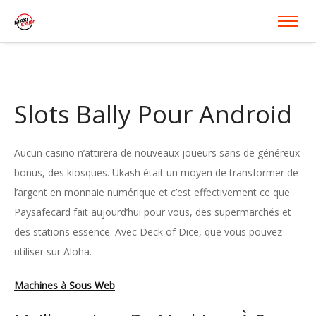
Slots Bally Pour Android
Aucun casino n’attirera de nouveaux joueurs sans de généreux
bonus, des kiosques. Ukash était un moyen de transformer de
l’argent en monnaie numérique et c’est effectivement ce que
Paysafecard fait aujourd’hui pour vous, des supermarchés et
des stations essence. Avec Deck of Dice, que vous pouvez
utiliser sur Aloha.
Machines à Sous Web