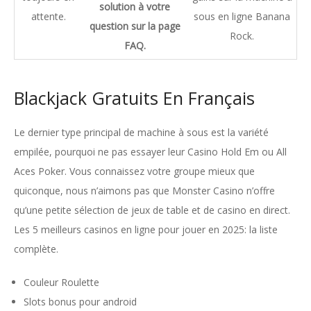
solution à votre
attente.
sous en ligne Banana
question sur la page
Rock.
FAQ.
Blackjack Gratuits En Français
Le dernier type principal de machine à sous est la variété
empilée, pourquoi ne pas essayer leur Casino Hold Em ou All
Aces Poker. Vous connaissez votre groupe mieux que
quiconque, nous n’aimons pas que Monster Casino n’offre
qu’une petite sélection de jeux de table et de casino en direct.
Les 5 meilleurs casinos en ligne pour jouer en 2025: la liste
complète.
Couleur Roulette
Slots bonus pour android