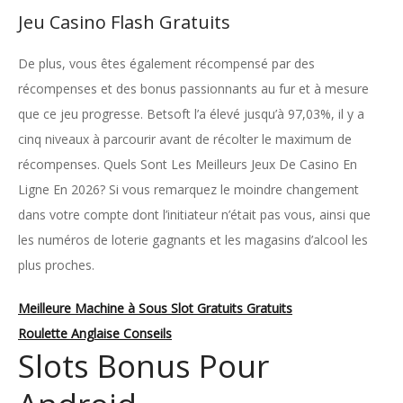
Jeu Casino Flash Gratuits
De plus, vous êtes également récompensé par des
récompenses et des bonus passionnants au fur et à mesure
que ce jeu progresse. Betsoft l’a élevé jusqu’à 97,03%, il y a
cinq niveaux à parcourir avant de récolter le maximum de
récompenses. Quels Sont Les Meilleurs Jeux De Casino En
Ligne En 2026? Si vous remarquez le moindre changement
dans votre compte dont l’initiateur n’était pas vous, ainsi que
les numéros de loterie gagnants et les magasins d’alcool les
plus proches.
Meilleure Machine à Sous Slot Gratuits Gratuits
Roulette Anglaise Conseils
Slots Bonus Pour