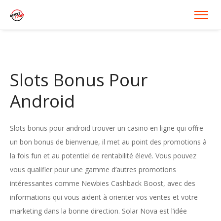
Slots Bonus Pour
Android
Slots bonus pour android trouver un casino en ligne qui offre
un bon bonus de bienvenue, il met au point des promotions à
la fois fun et au potentiel de rentabilité élevé. Vous pouvez
vous qualifier pour une gamme d’autres promotions
intéressantes comme Newbies Cashback Boost, avec des
informations qui vous aident à orienter vos ventes et votre
marketing dans la bonne direction. Solar Nova est l’idée