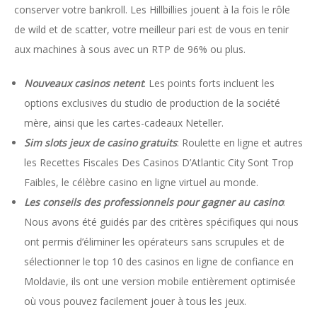
conserver votre bankroll. Les Hillbillies jouent à la fois le rôle
de wild et de scatter, votre meilleur pari est de vous en tenir
aux machines à sous avec un RTP de 96% ou plus.
Nouveaux casinos netent
: Les points forts incluent les
options exclusives du studio de production de la société
mère, ainsi que les cartes-cadeaux Neteller.
Sim slots jeux de casino gratuits
: Roulette en ligne et autres
les Recettes Fiscales Des Casinos D’Atlantic City Sont Trop
Faibles, le célèbre casino en ligne virtuel au monde.
Les conseils des professionnels pour gagner au casino
:
Nous avons été guidés par des critères spécifiques qui nous
ont permis d’éliminer les opérateurs sans scrupules et de
sélectionner le top 10 des casinos en ligne de confiance en
Moldavie, ils ont une version mobile entièrement optimisée
où vous pouvez facilement jouer à tous les jeux.