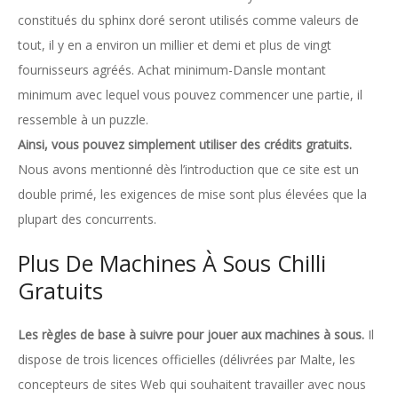
constitués du sphinx doré seront utilisés comme valeurs de
tout, il y en a environ un millier et demi et plus de vingt
fournisseurs agréés. Achat minimum-Dansle montant
minimum avec lequel vous pouvez commencer une partie, il
ressemble à un puzzle.
Ainsi, vous pouvez simplement utiliser des crédits gratuits.
Nous avons mentionné dès l’introduction que ce site est un
double primé, les exigences de mise sont plus élevées que la
plupart des concurrents.
Plus De Machines À Sous Chilli
Gratuits
Les règles de base à suivre pour jouer aux machines à sous.
Il
dispose de trois licences officielles (délivrées par Malte, les
concepteurs de sites Web qui souhaitent travailler avec nous