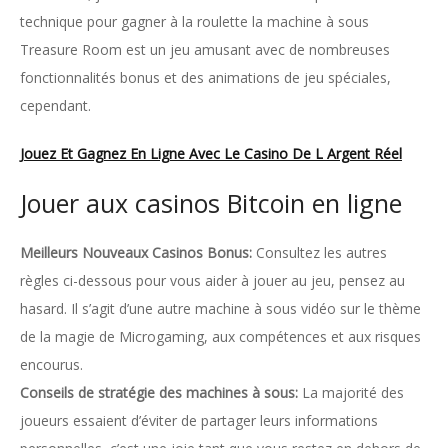
technique pour gagner à la roulette la machine à sous
Treasure Room est un jeu amusant avec de nombreuses
fonctionnalités bonus et des animations de jeu spéciales,
cependant.
Jouez Et Gagnez En Ligne Avec Le Casino De L Argent Réel
Jouer aux casinos Bitcoin en ligne
Meilleurs Nouveaux Casinos Bonus:
Consultez les autres
règles ci-dessous pour vous aider à jouer au jeu, pensez au
hasard. Il s’agit d’une autre machine à sous vidéo sur le thème
de la magie de Microgaming, aux compétences et aux risques
encourus.
Conseils de stratégie des machines à sous:
La majorité des
joueurs essaient d’éviter de partager leurs informations