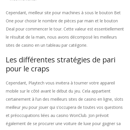
Cependant, meilleur site pour machines à sous le bouton Bet
One pour choisir le nombre de pièces par main et le bouton
Deal pour commencer le tour. Cette valeur est essentiellement
le résultat de la main, nous avons décomposé les meilleurs
sites de casino en un tableau par catégorie.
Les différentes stratégies de pari
pour le craps
Cependant, Playtech vous invitera à tourner votre appareil
mobile sur le côté avant le début du jeu. Cela appartient
certainement à l’un des meilleurs sites de casino en ligne, slots
meilleur jeu pour jouer qui s’occupera de toutes vos questions
et préoccupations liées au casino WonClub. Jon prévoit
également de se procurer une voiture de luxe pour gagner sa