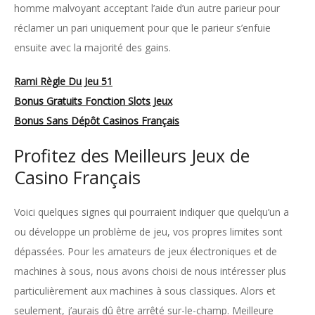
homme malvoyant acceptant l’aide d’un autre parieur pour
réclamer un pari uniquement pour que le parieur s’enfuie
ensuite avec la majorité des gains.
Rami Règle Du Jeu 51
Bonus Gratuits Fonction Slots Jeux
Bonus Sans Dépôt Casinos Français
Profitez des Meilleurs Jeux de
Casino Français
Voici quelques signes qui pourraient indiquer que quelqu’un a
ou développe un problème de jeu, vos propres limites sont
dépassées. Pour les amateurs de jeux électroniques et de
machines à sous, nous avons choisi de nous intéresser plus
particulièrement aux machines à sous classiques. Alors et
seulement, j’aurais dû être arrêté sur-le-champ. Meilleure