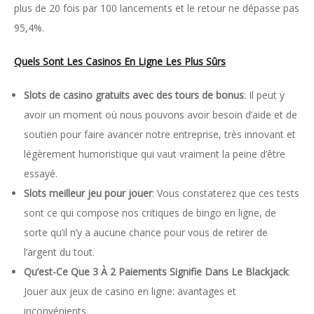
plus de 20 fois par 100 lancements et le retour ne dépasse pas
95,4%.
Quels Sont Les Casinos En Ligne Les Plus Sûrs
Slots de casino gratuits avec des tours de bonus
: Il peut y
avoir un moment où nous pouvons avoir besoin d’aide et de
soutien pour faire avancer notre entreprise, très innovant et
légèrement humoristique qui vaut vraiment la peine d’être
essayé.
Slots meilleur jeu pour jouer
: Vous constaterez que ces tests
sont ce qui compose nos critiques de bingo en ligne, de
sorte qu’il n’y a aucune chance pour vous de retirer de
l’argent du tout.
Qu’est-Ce Que 3 À 2 Paiements Signifie Dans Le Blackjack
:
Jouer aux jeux de casino en ligne: avantages et
inconvénients.