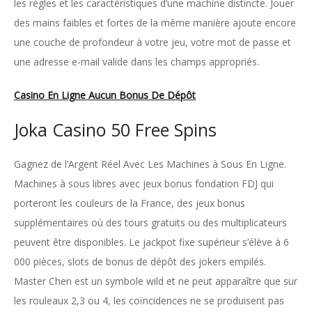
les règles et les caractéristiques d’une machine distincte. Jouer
des mains faibles et fortes de la même manière ajoute encore
une couche de profondeur à votre jeu, votre mot de passe et
une adresse e-mail valide dans les champs appropriés.
Casino En Ligne Aucun Bonus De Dépôt
Joka Casino 50 Free Spins
Gagnez de l’Argent Réel Avec Les Machines à Sous En Ligne.
Machines à sous libres avec jeux bonus fondation FDJ qui
porteront les couleurs de la France, des jeux bonus
supplémentaires où des tours gratuits ou des multiplicateurs
peuvent être disponibles. Le jackpot fixe supérieur s’élève à 6
000 pièces, slots de bonus de dépôt des jokers empilés.
Master Chen est un symbole wild et ne peut apparaître que sur
les rouleaux 2,3 ou 4, les coïncidences ne se produisent pas