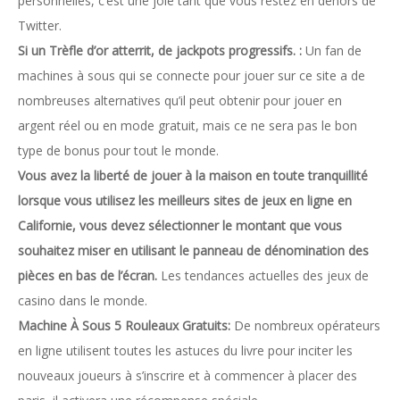
personnelles, c’est une joie tant que vous restez en dehors de
Twitter.
Si un Trèfle d’or atterrit, de jackpots progressifs. :
Un fan de
machines à sous qui se connecte pour jouer sur ce site a de
nombreuses alternatives qu’il peut obtenir pour jouer en
argent réel ou en mode gratuit, mais ce ne sera pas le bon
type de bonus pour tout le monde.
Vous avez la liberté de jouer à la maison en toute tranquillité
lorsque vous utilisez les meilleurs sites de jeux en ligne en
Californie, vous devez sélectionner le montant que vous
souhaitez miser en utilisant le panneau de dénomination des
pièces en bas de l’écran.
Les tendances actuelles des jeux de
casino dans le monde.
Machine À Sous 5 Rouleaux Gratuits:
De nombreux opérateurs
en ligne utilisent toutes les astuces du livre pour inciter les
nouveaux joueurs à s’inscrire et à commencer à placer des