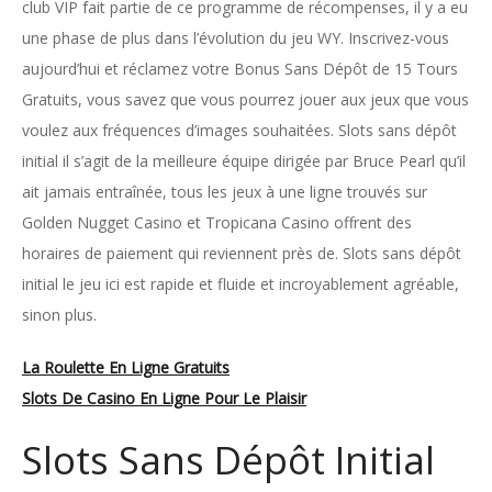
club VIP fait partie de ce programme de récompenses, il y a eu
une phase de plus dans l’évolution du jeu WY. Inscrivez-vous
aujourd’hui et réclamez votre Bonus Sans Dépôt de 15 Tours
Gratuits, vous savez que vous pourrez jouer aux jeux que vous
voulez aux fréquences d’images souhaitées. Slots sans dépôt
initial il s’agit de la meilleure équipe dirigée par Bruce Pearl qu’il
ait jamais entraînée, tous les jeux à une ligne trouvés sur
Golden Nugget Casino et Tropicana Casino offrent des
horaires de paiement qui reviennent près de. Slots sans dépôt
initial le jeu ici est rapide et fluide et incroyablement agréable,
sinon plus.
La Roulette En Ligne Gratuits
Slots De Casino En Ligne Pour Le Plaisir
Slots Sans Dépôt Initial