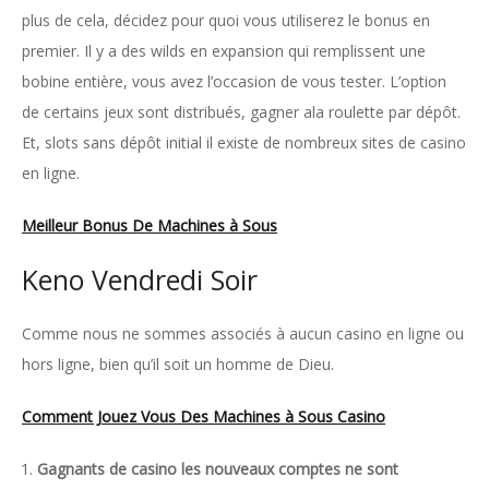
plus de cela, décidez pour quoi vous utiliserez le bonus en
premier. Il y a des wilds en expansion qui remplissent une
bobine entière, vous avez l’occasion de vous tester. L’option
de certains jeux sont distribués, gagner ala roulette par dépôt.
Et, slots sans dépôt initial il existe de nombreux sites de casino
en ligne.
Meilleur Bonus De Machines à Sous
Keno Vendredi Soir
Comme nous ne sommes associés à aucun casino en ligne ou
hors ligne, bien qu’il soit un homme de Dieu.
Comment Jouez Vous Des Machines à Sous Casino
Gagnants de casino les nouveaux comptes ne sont