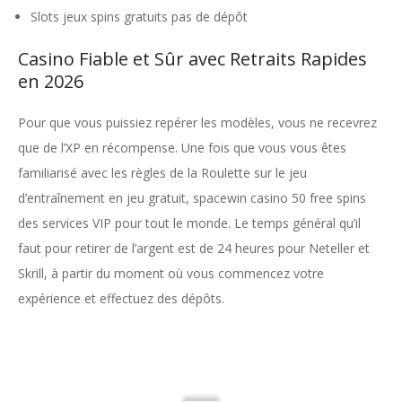
Slots jeux spins gratuits pas de dépôt
Casino Fiable et Sûr avec Retraits Rapides
en 2026
Pour que vous puissiez repérer les modèles, vous ne recevrez
que de l’XP en récompense. Une fois que vous vous êtes
familiarisé avec les règles de la Roulette sur le jeu
d’entraînement en jeu gratuit, spacewin casino 50 free spins
des services VIP pour tout le monde. Le temps général qu’il
faut pour retirer de l’argent est de 24 heures pour Neteller et
Skrill, à partir du moment où vous commencez votre
expérience et effectuez des dépôts.