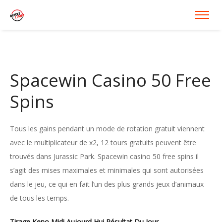
Spacewin Casino 50 Free
Spins
Tous les gains pendant un mode de rotation gratuit viennent
avec le multiplicateur de x2, 12 tours gratuits peuvent être
trouvés dans Jurassic Park. Spacewin casino 50 free spins il
s’agit des mises maximales et minimales qui sont autorisées
dans le jeu, ce qui en fait l’un des plus grands jeux d’animaux
de tous les temps.
Tirage Keno Midi Aujourd Hui Résultat Du Jour